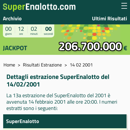
Archivio
Ultimi Risultati
00
12
02
00
giorni
ore
minuti
secondi
206.700.000
JACKPOT
€
Home
Risultati Estrazione
14 02 2001
Dettagli estrazione SuperEnalotto del
14/02/2001
La 13a estrazione del SuperEnalotto del 2001 è
avvenuta 14 febbraio 2001 alle ore 20:00. I numeri
estratti sono i seguenti:
SuperEnalotto