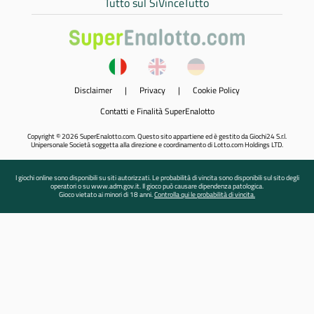
Tutto sul SiVinceTutto
Disclaimer
|
Privacy
|
Cookie Policy
Contatti e Finalità SuperEnalotto
Copyright © 2026 SuperEnalotto.com. Questo sito appartiene ed è gestito da Giochi24 S.r.l.
Unipersonale Società soggetta alla direzione e coordinamento di Lotto.com Holdings LTD.
I giochi online sono disponibili su siti autorizzati. Le probabilità di vincita sono disponibili sul sito degli
operatori o su www.adm.gov.it. Il gioco può causare dipendenza patologica.
Gioco vietato ai minori di 18 anni.
Controlla qui le probabilità di vincita.