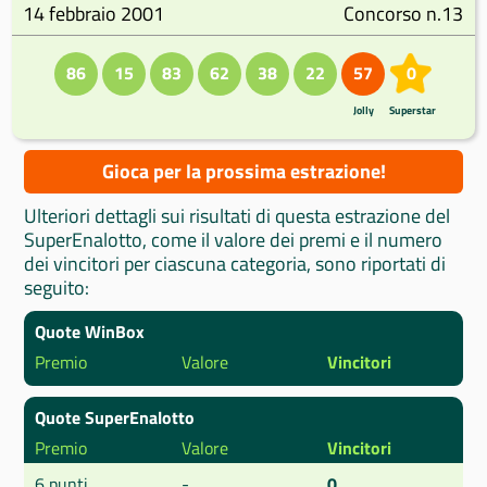
14 febbraio 2001
Concorso n.13
86
15
83
62
38
22
57
0
Jolly
Superstar
Gioca per la prossima estrazione!
Ulteriori dettagli sui risultati di questa estrazione del
SuperEnalotto, come il valore dei premi e il numero
dei vincitori per ciascuna categoria, sono riportati di
seguito:
Quote WinBox
Premio
Valore
Vincitori
Quote SuperEnalotto
Premio
Valore
Vincitori
6 punti
-
0