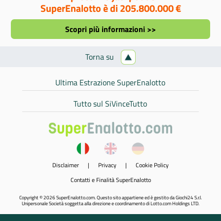
SuperEnalotto è di 205.800.000 €
Scopri più informazioni >>
Torna su
Ultima Estrazione SuperEnalotto
Tutto sul SiVinceTutto
Disclaimer
|
Privacy
|
Cookie Policy
Contatti e Finalità SuperEnalotto
Copyright © 2026 SuperEnalotto.com. Questo sito appartiene ed è gestito da Giochi24 S.r.l.
Unipersonale Società soggetta alla direzione e coordinamento di Lotto.com Holdings LTD.