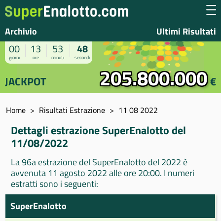
Archivio
Ultimi Risultati
00
13
53
48
giorni
ore
minuti
secondi
205.800.000
JACKPOT
€
Home
Risultati Estrazione
11 08 2022
Dettagli estrazione SuperEnalotto del
11/08/2022
La 96a estrazione del SuperEnalotto del 2022 è
avvenuta 11 agosto 2022 alle ore 20:00. I numeri
estratti sono i seguenti:
SuperEnalotto