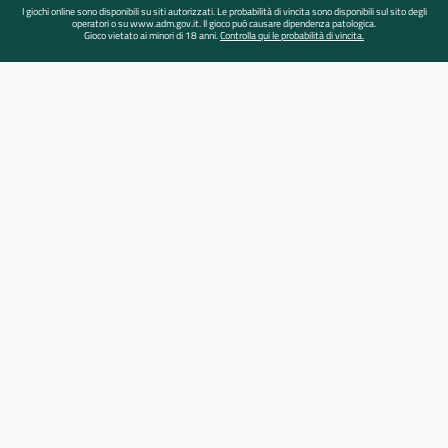
I giochi online sono disponibili su siti autorizzati. Le probabilità di vincita sono disponibili sul sito degli
operatori o su www.adm.gov.it. Il gioco può causare dipendenza patologica.
Gioco vietato ai minori di 18 anni.
Controlla qui le probabilità di vincita.