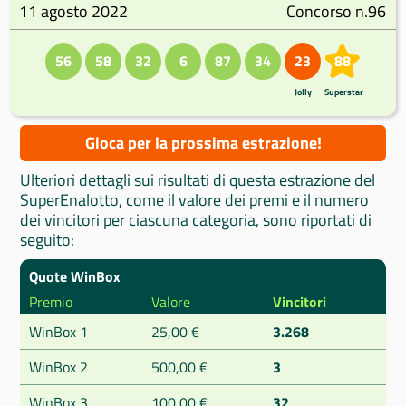
11 agosto 2022
Concorso n.96
56
58
32
6
87
34
23
88
Jolly
Superstar
Gioca per la prossima estrazione!
Ulteriori dettagli sui risultati di questa estrazione del
SuperEnalotto, come il valore dei premi e il numero
dei vincitori per ciascuna categoria, sono riportati di
seguito:
Quote WinBox
Premio
Valore
Vincitori
WinBox 1
25,00 €
3.268
WinBox 2
500,00 €
3
WinBox 3
100,00 €
32