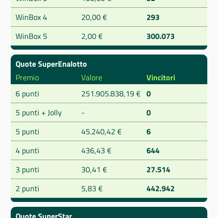
WinBox 4
20,00 €
293
WinBox 5
2,00 €
300.073
Quote SuperEnalotto
Premio
Valore
Vincitori
6 punti
251.905.838,19 €
0
5 punti + Jolly
-
0
5 punti
45.240,42 €
6
4 punti
436,43 €
644
3 punti
30,41 €
27.514
2 punti
5,83 €
442.942
Quote SuperStar