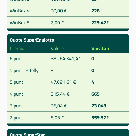
WinBox 4
20,00 €
228
WinBox 5
2,00 €
229.422
Quote SuperEnalotto
Premio
Valore
Vincitori
6 punti
38.264.341,41 €
0
5 punti + Jolly
-
0
5 punti
47.681,61 €
4
4 punti
315,44 €
665
3 punti
26,04 €
23.048
2 punti
5,05 €
359.372
Quote SuperStar