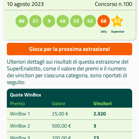
10 agosto 2023
Concorso n.100
86
21
9
49
53
43
68
62
Jolly
Superstar
Gioca per la prossima estrazione!
Ulteriori dettagli sui risultati di questa estrazione del
SuperEnalotto, come il valore dei premi e il numero
dei vincitori per ciascuna categoria, sono riportati di
seguito:
Quote WinBox
Premio
Valore
Vincitori
WinBox 1
25,00 €
2.320
WinBox 2
500,00 €
3
WinBox 3
100,00 €
23