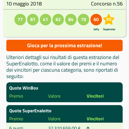
10 maggio 2018
Concorso n.56
77
81
41
62
84
79
60
55
Jolly
Superstar
Gioca per la prossima estrazione!
Ulteriori dettagli sui risultati di questa estrazione del
SuperEnalotto, come il valore dei premi e il numero
dei vincitori per ciascuna categoria, sono riportati di
seguito:
Quote WinBox
Premio
Valore
Vincitori
Quote SuperEnalotto
Premio
Valore
Vincitori
6 punti
32.310.659,00 €
0