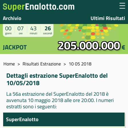
Archivio
Ultimi Risultati
00
07
43
26
giorni
ore
minuti
secondi
205.000.000
JACKPOT
€
Home
Risultati Estrazione
10 05 2018
Dettagli estrazione SuperEnalotto del
10/05/2018
La 56a estrazione del SuperEnalotto del 2018 è
avvenuta 10 maggio 2018 alle ore 20:00. I numeri
estratti sono i seguenti:
SuperEnalotto