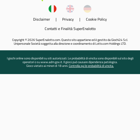
Disclaimer
|
Privacy
|
Cookie Policy
Contatti e Finalità SuperEnalotto
Copyright © 2026 SuperEnalotto.com. Questo sito appartiene ed è gestito da Giochi24 S.r.l.
Unipersonale Società soggetta alla direzione e coordinamento di Lotto.com Holdings LTD.
I giochi online sono disponibili su siti autorizzati. Le probabilità di vincita sono disponibili sul sito degli
operatori o su www.adm.gov.it. Il gioco può causare dipendenza patologica.
Gioco vietato ai minori di 18 anni.
Controlla qui le probabilità di vincita.