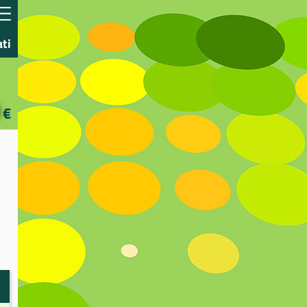
ati
€