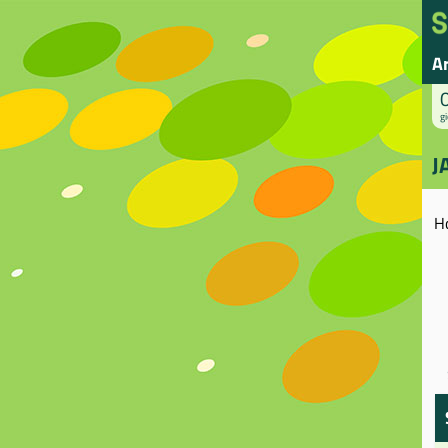
A
gi
J
H