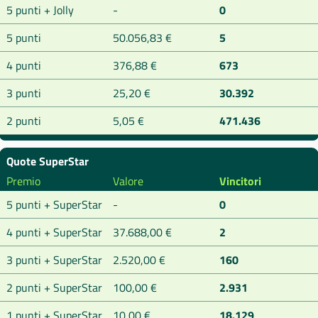
5 punti + Jolly
-
0
5 punti
50.056,83 €
5
4 punti
376,88 €
673
3 punti
25,20 €
30.392
2 punti
5,05 €
471.436
Quote SuperStar
Premio
Valore
Vincitori
5 punti + SuperStar
-
0
4 punti + SuperStar
37.688,00 €
2
3 punti + SuperStar
2.520,00 €
160
2 punti + SuperStar
100,00 €
2.931
1 punti + SuperStar
10,00 €
18.129