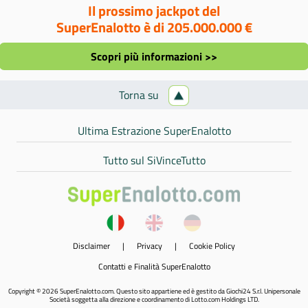
Il prossimo jackpot del
SuperEnalotto è di 205.000.000 €
Scopri più informazioni >>
Torna su
Ultima Estrazione SuperEnalotto
Tutto sul SiVinceTutto
Disclaimer
|
Privacy
|
Cookie Policy
Contatti e Finalità SuperEnalotto
Copyright © 2026 SuperEnalotto.com. Questo sito appartiene ed è gestito da Giochi24 S.r.l. Unipersonale
Società soggetta alla direzione e coordinamento di Lotto.com Holdings LTD.