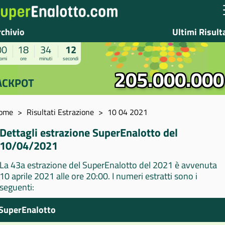
rchivio
Ultimi Risult
00
18
34
11
orni
ore
minuti
secondi
205.000.000
ACKPOT
ome
Risultati Estrazione
10 04 2021
Dettagli estrazione SuperEnalotto del
10/04/2021
La 43a estrazione del SuperEnalotto del 2021 è avvenuta
10 aprile 2021 alle ore 20:00. I numeri estratti sono i
seguenti:
SuperEnalotto