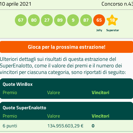
10 aprile 2021
Concorso n.4
67
80
27
89
9
87
65
18
Jolly
Superstar
Gioca per la prossima estrazione!
Ulteriori dettagli sui risultati di questa estrazione del
SuperEnalotto, come il valore dei premi e il numero dei
vincitori per ciascuna categoria, sono riportati di seguito:
Quote WinBox
Premio
Valore
Vincitori
Quote SuperEnalotto
Premio
Valore
Vincitori
6 punti
134.955.603,29 €
0