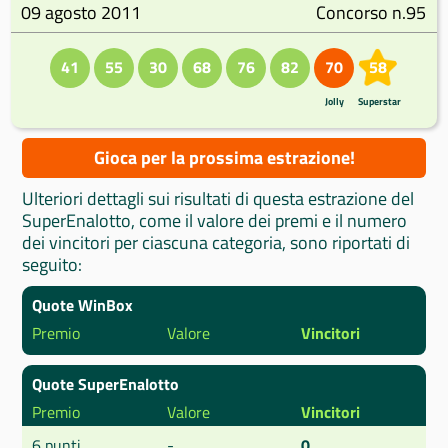
09 agosto 2011
Concorso n.95
41
55
30
68
76
82
70
58
Jolly
Superstar
Gioca per la prossima estrazione!
Ulteriori dettagli sui risultati di questa estrazione del
SuperEnalotto, come il valore dei premi e il numero
dei vincitori per ciascuna categoria, sono riportati di
seguito:
Quote WinBox
Premio
Valore
Vincitori
Quote SuperEnalotto
Premio
Valore
Vincitori
6 punti
-
0