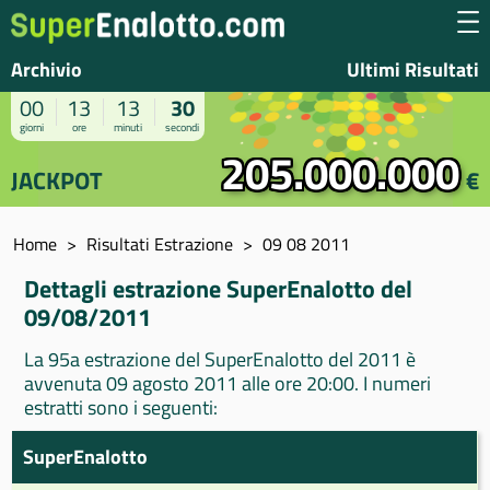
Archivio
Ultimi Risultati
00
13
13
30
giorni
ore
minuti
secondi
205.000.000
JACKPOT
€
Home
Risultati Estrazione
09 08 2011
Dettagli estrazione SuperEnalotto del
09/08/2011
La 95a estrazione del SuperEnalotto del 2011 è
avvenuta 09 agosto 2011 alle ore 20:00. I numeri
estratti sono i seguenti:
SuperEnalotto