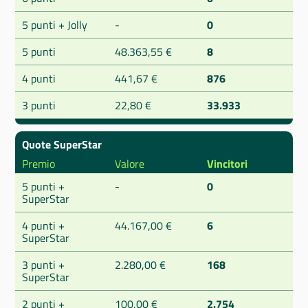
5 punti + Jolly
-
0
5 punti
48.363,55 €
8
4 punti
441,67 €
876
3 punti
22,80 €
33.933
Quote SuperStar
Premio
Valore
Vincitori
5 punti +
-
0
SuperStar
4 punti +
44.167,00 €
6
SuperStar
3 punti +
2.280,00 €
168
SuperStar
2 punti +
100,00 €
2.754