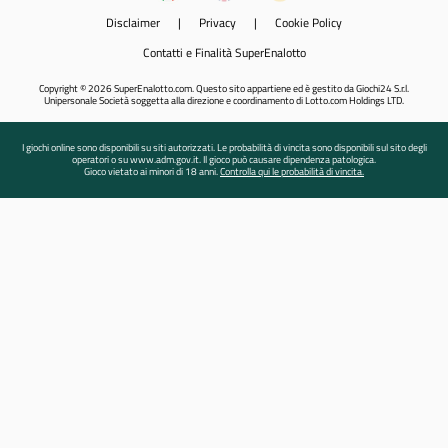
Disclaimer
|
Privacy
|
Cookie Policy
Contatti e Finalità SuperEnalotto
Copyright © 2026 SuperEnalotto.com. Questo sito appartiene ed è gestito da Giochi24 S.r.l.
Unipersonale Società soggetta alla direzione e coordinamento di Lotto.com Holdings LTD.
I giochi online sono disponibili su siti autorizzati. Le probabilità di vincita sono disponibili sul sito degli
operatori o su www.adm.gov.it. Il gioco può causare dipendenza patologica.
Gioco vietato ai minori di 18 anni.
Controlla qui le probabilità di vincita.