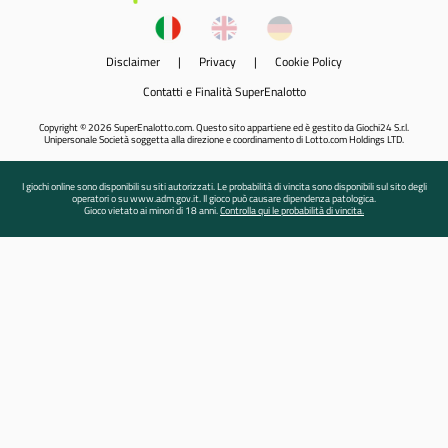
Disclaimer
|
Privacy
|
Cookie Policy
Contatti e Finalità SuperEnalotto
Copyright © 2026 SuperEnalotto.com. Questo sito appartiene ed è gestito da Giochi24 S.r.l.
Unipersonale Società soggetta alla direzione e coordinamento di Lotto.com Holdings LTD.
I giochi online sono disponibili su siti autorizzati. Le probabilità di vincita sono disponibili sul sito degli
operatori o su www.adm.gov.it. Il gioco può causare dipendenza patologica.
Gioco vietato ai minori di 18 anni.
Controlla qui le probabilità di vincita.