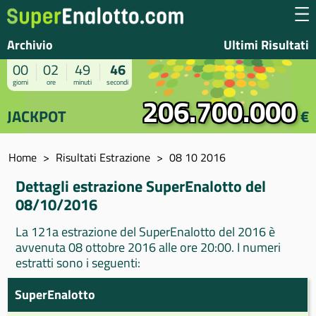
Archivio
Ultimi Risultati
00
02
49
46
giorni
ore
minuti
secondi
206.700.000
JACKPOT
€
Home
Risultati Estrazione
08 10 2016
Dettagli estrazione SuperEnalotto del
08/10/2016
La 121a estrazione del SuperEnalotto del 2016 è
avvenuta 08 ottobre 2016 alle ore 20:00. I numeri
estratti sono i seguenti:
SuperEnalotto