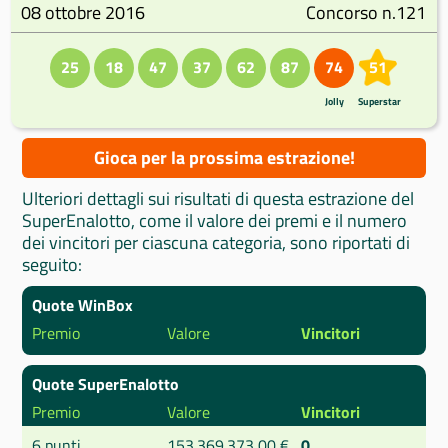
08 ottobre 2016
Concorso n.121
25
18
47
37
62
87
74
51
Jolly
Superstar
Gioca per la prossima estrazione!
Ulteriori dettagli sui risultati di questa estrazione del
SuperEnalotto, come il valore dei premi e il numero
dei vincitori per ciascuna categoria, sono riportati di
seguito:
Quote WinBox
Premio
Valore
Vincitori
Quote SuperEnalotto
Premio
Valore
Vincitori
6 punti
153.369.373,00 €
0