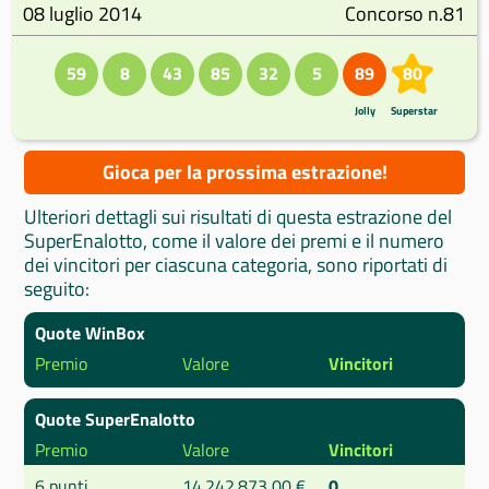
08 luglio 2014
Concorso n.81
59
8
43
85
32
5
89
80
Jolly
Superstar
Gioca per la prossima estrazione!
Ulteriori dettagli sui risultati di questa estrazione del
SuperEnalotto, come il valore dei premi e il numero
dei vincitori per ciascuna categoria, sono riportati di
seguito:
Quote WinBox
Premio
Valore
Vincitori
Quote SuperEnalotto
Premio
Valore
Vincitori
6 punti
14.242.873,00 €
0