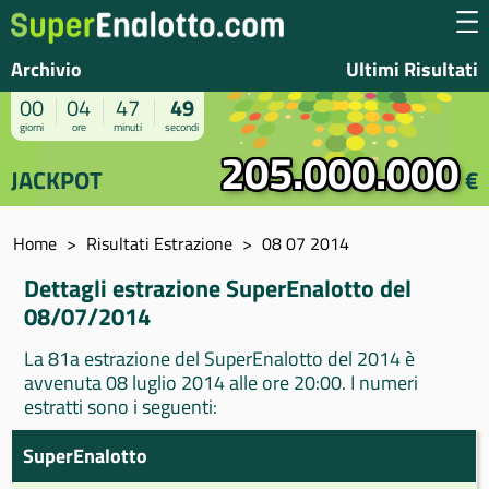
Archivio
Ultimi Risultati
00
04
47
49
giorni
ore
minuti
secondi
205.000.000
JACKPOT
€
Home
Risultati Estrazione
08 07 2014
Dettagli estrazione SuperEnalotto del
08/07/2014
La 81a estrazione del SuperEnalotto del 2014 è
avvenuta 08 luglio 2014 alle ore 20:00. I numeri
estratti sono i seguenti:
SuperEnalotto