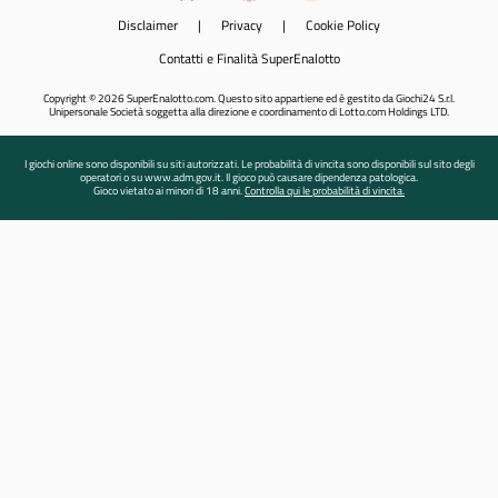
Disclaimer
|
Privacy
|
Cookie Policy
Contatti e Finalità SuperEnalotto
Copyright © 2026 SuperEnalotto.com. Questo sito appartiene ed è gestito da Giochi24 S.r.l.
Unipersonale Società soggetta alla direzione e coordinamento di Lotto.com Holdings LTD.
I giochi online sono disponibili su siti autorizzati. Le probabilità di vincita sono disponibili sul sito degli
operatori o su www.adm.gov.it. Il gioco può causare dipendenza patologica.
Gioco vietato ai minori di 18 anni.
Controlla qui le probabilità di vincita.