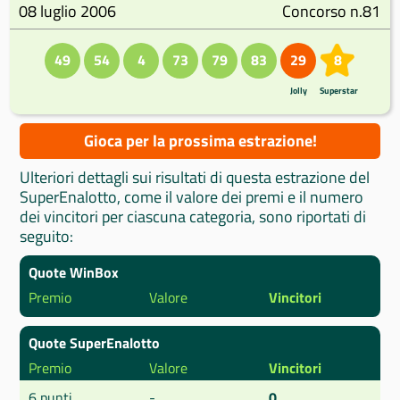
08 luglio 2006
Concorso n.81
49
54
4
73
79
83
29
8
Jolly
Superstar
Gioca per la prossima estrazione!
Ulteriori dettagli sui risultati di questa estrazione del
SuperEnalotto, come il valore dei premi e il numero
dei vincitori per ciascuna categoria, sono riportati di
seguito:
Quote WinBox
Premio
Valore
Vincitori
Quote SuperEnalotto
Premio
Valore
Vincitori
6 punti
-
0