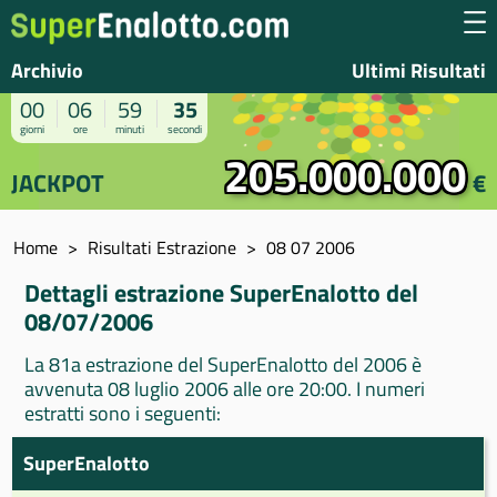
Archivio
Ultimi Risultati
00
06
59
35
giorni
ore
minuti
secondi
205.000.000
JACKPOT
€
Home
Risultati Estrazione
08 07 2006
Dettagli estrazione SuperEnalotto del
08/07/2006
La 81a estrazione del SuperEnalotto del 2006 è
avvenuta 08 luglio 2006 alle ore 20:00. I numeri
estratti sono i seguenti:
SuperEnalotto