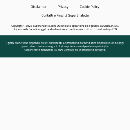
Disclaimer
|
Privacy
|
Cookie Policy
Contatti e Finalità SuperEnalotto
Copyright © 2026 SuperEnalotto.com. Questo sito appartiene ed è gestito da Giochi24 S.r.l.
Unipersonale Società soggetta alla direzione e coordinamento di Lotto.com Holdings LTD.
I giochi online sono disponibili su siti autorizzati. Le probabilità di vincita sono disponibili sul sito degli
operatori o su www.adm.gov.it. Il gioco può causare dipendenza patologica.
Gioco vietato ai minori di 18 anni.
Controlla qui le probabilità di vincita.