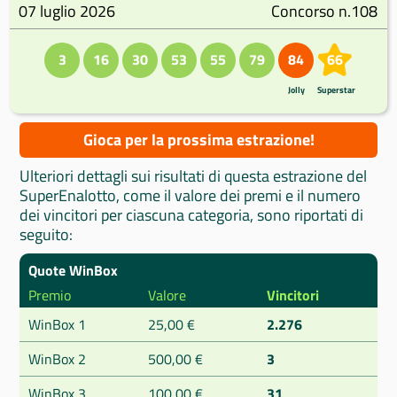
07 luglio 2026
Concorso n.108
3
16
30
53
55
79
84
66
Jolly
Superstar
Gioca per la prossima estrazione!
Ulteriori dettagli sui risultati di questa estrazione del
SuperEnalotto, come il valore dei premi e il numero
dei vincitori per ciascuna categoria, sono riportati di
seguito:
Quote WinBox
Premio
Valore
Vincitori
WinBox 1
25,00 €
2.276
WinBox 2
500,00 €
3
WinBox 3
100,00 €
31