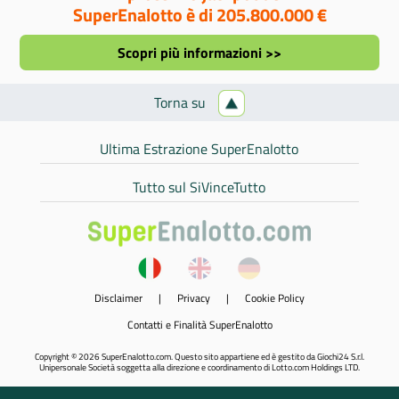
SuperEnalotto è di 205.800.000 €
Scopri più informazioni >>
Torna su
Ultima Estrazione SuperEnalotto
Tutto sul SiVinceTutto
Disclaimer
|
Privacy
|
Cookie Policy
Contatti e Finalità SuperEnalotto
Copyright © 2026 SuperEnalotto.com. Questo sito appartiene ed è gestito da Giochi24 S.r.l.
Unipersonale Società soggetta alla direzione e coordinamento di Lotto.com Holdings LTD.