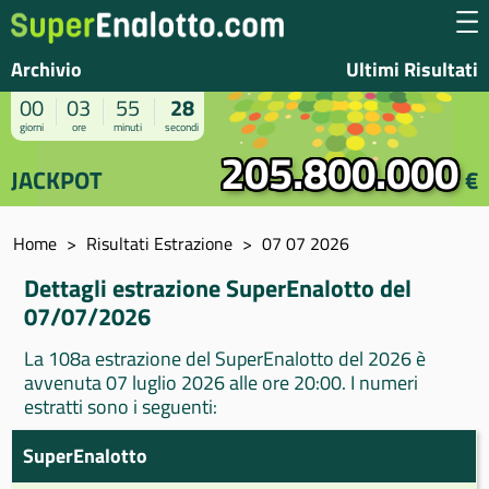
Archivio
Ultimi Risultati
00
03
55
28
giorni
ore
minuti
secondi
205.800.000
JACKPOT
€
Home
Risultati Estrazione
07 07 2026
Dettagli estrazione SuperEnalotto del
07/07/2026
La 108a estrazione del SuperEnalotto del 2026 è
avvenuta 07 luglio 2026 alle ore 20:00. I numeri
estratti sono i seguenti:
SuperEnalotto