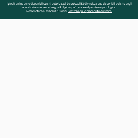
I giochi online sono disponibili su siti autorizzati. Le probabilità di vincita sono disponibili sul sito degli
operatori o su www.adm.gov.it. Il gioco può causare dipendenza patologica.
Gioco vietato ai minori di 18 anni.
Controlla qui le probabilità di vincita.