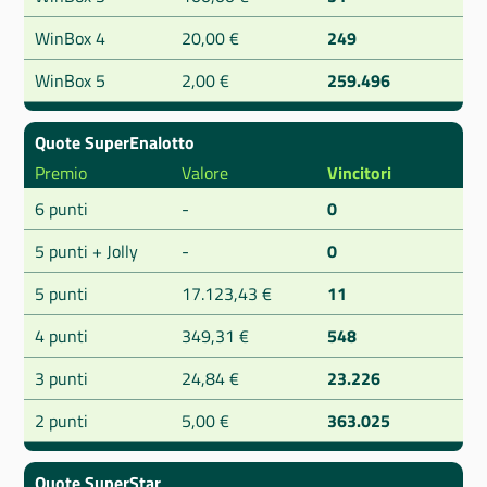
WinBox 4
20,00 €
249
WinBox 5
2,00 €
259.496
Quote SuperEnalotto
Premio
Valore
Vincitori
6 punti
-
0
5 punti + Jolly
-
0
5 punti
17.123,43 €
11
4 punti
349,31 €
548
3 punti
24,84 €
23.226
2 punti
5,00 €
363.025
Quote SuperStar