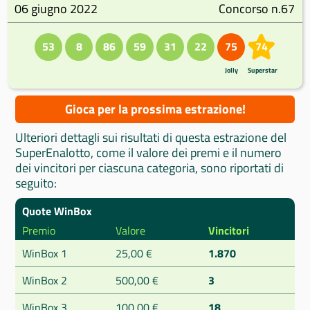
06 giugno 2022
Concorso n.67
53
8
86
59
31
22
75
74
Jolly
Superstar
Gioca per la prossima estrazione!
Ulteriori dettagli sui risultati di questa estrazione del
SuperEnalotto, come il valore dei premi e il numero
dei vincitori per ciascuna categoria, sono riportati di
seguito:
Quote WinBox
Premio
Valore
Vincitori
WinBox 1
25,00 €
1.870
WinBox 2
500,00 €
3
WinBox 3
100,00 €
18