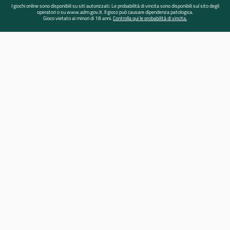
I giochi online sono disponibili su siti autorizzati. Le probabilità di vincita sono disponibili sul sito degli
operatori o su www.adm.gov.it. Il gioco può causare dipendenza patologica.
Gioco vietato ai minori di 18 anni.
Controlla qui le probabilità di vincita.