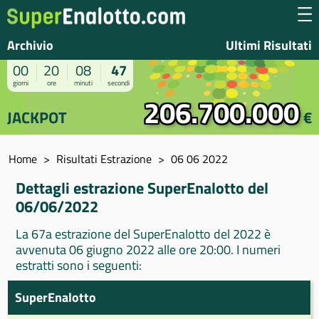
Archivio
Ultimi Risultati
00
20
08
47
giorni
ore
minuti
secondi
206.700.000
JACKPOT
€
Home
Risultati Estrazione
06 06 2022
Dettagli estrazione SuperEnalotto del
06/06/2022
La 67a estrazione del SuperEnalotto del 2022 è
avvenuta 06 giugno 2022 alle ore 20:00. I numeri
estratti sono i seguenti:
SuperEnalotto