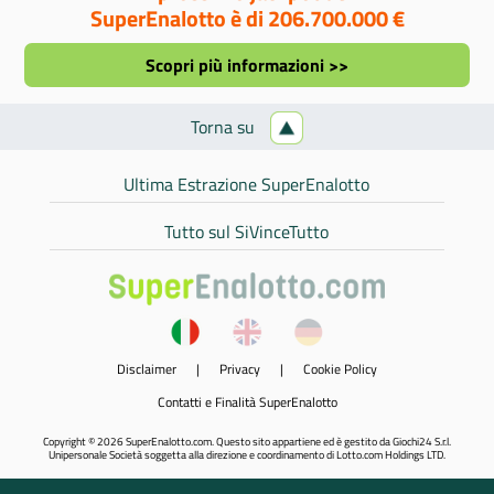
SuperEnalotto è di 206.700.000 €
Scopri più informazioni >>
Torna su
Ultima Estrazione SuperEnalotto
Tutto sul SiVinceTutto
Disclaimer
|
Privacy
|
Cookie Policy
Contatti e Finalità SuperEnalotto
Copyright © 2026 SuperEnalotto.com. Questo sito appartiene ed è gestito da Giochi24 S.r.l.
Unipersonale Società soggetta alla direzione e coordinamento di Lotto.com Holdings LTD.