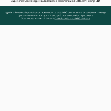
Unipersonale Società soggetta alla direzione e coordinamento di Lotto.com Holdings LTD.
I giochi online sono disponibili su siti autorizzati. Le probabilità di vincita sono disponibili sul sito degli
operatori o su www.adm.gov.it. Il gioco può causare dipendenza patologica.
Gioco vietato ai minori di 18 anni.
Controlla qui le probabilità di vincita.