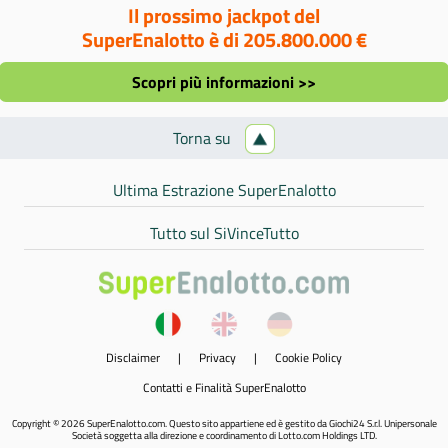
Il prossimo jackpot del
SuperEnalotto è di 205.800.000 €
Scopri più informazioni >>
Torna su
Ultima Estrazione SuperEnalotto
Tutto sul SiVinceTutto
Disclaimer
|
Privacy
|
Cookie Policy
Contatti e Finalità SuperEnalotto
Copyright © 2026 SuperEnalotto.com. Questo sito appartiene ed è gestito da Giochi24 S.r.l. Unipersonale
Società soggetta alla direzione e coordinamento di Lotto.com Holdings LTD.