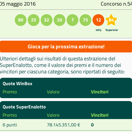
05 maggio 2016
Concorso n.5
90
25
32
20
7
75
12
84
Jolly
Superstar
Gioca per la prossima estrazione!
Ulteriori dettagli sui risultati di questa estrazione del
SuperEnalotto, come il valore dei premi e il numero dei
vincitori per ciascuna categoria, sono riportati di seguito:
Quote WinBox
Premio
Valore
Vincitori
Quote SuperEnalotto
Premio
Valore
Vincitori
6 punti
78.145.351,00 €
0