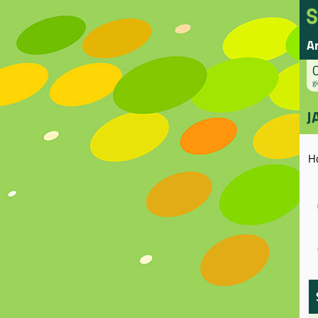
A
gi
J
H