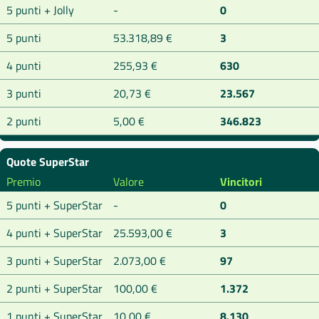
5 punti + Jolly
-
0
5 punti
53.318,89 €
3
4 punti
255,93 €
630
3 punti
20,73 €
23.567
2 punti
5,00 €
346.823
Quote SuperStar
Premio
Valore
Vincitori
5 punti + SuperStar
-
0
4 punti + SuperStar
25.593,00 €
3
3 punti + SuperStar
2.073,00 €
97
2 punti + SuperStar
100,00 €
1.372
1 punti + SuperStar
10,00 €
8.130