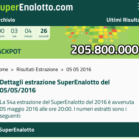
rchivio
Ultimi Risult
00
03
04
26
orni
ore
minuti
secondi
205.800.000
ACKPOT
ome
Risultati Estrazione
05 05 2016
Dettagli estrazione SuperEnalotto del
05/05/2016
La 54a estrazione del SuperEnalotto del 2016 è avvenuta
05 maggio 2016 alle ore 20:00. I numeri estratti sono i
seguenti:
SuperEnalotto