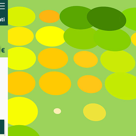
ati
€