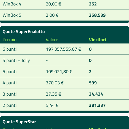
WinBox 4
20,00 €
252
WinBox 5
2,00 €
258.539
Quote SuperEnalotto
Premio
Valore
Vincitori
6 punti
197.357.555,07 €
0
5 punti + Jolly
-
0
5 punti
109.021,80 €
2
4 punti
370,03 €
599
3 punti
27,35 €
24.424
2 punti
5,44 €
381.337
Quote SuperStar