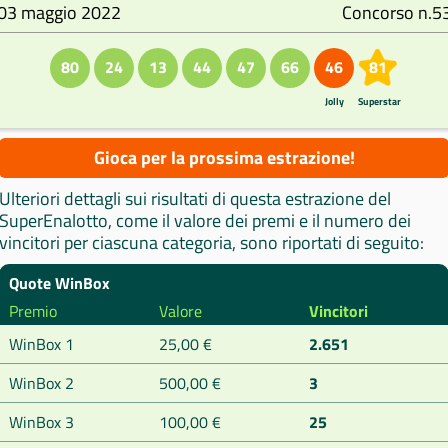
03 maggio 2022
Concorso n.5
80
24
13
44
47
66
46
81
Jolly
Superstar
Gioca per la prossima estrazione!
Ulteriori dettagli sui risultati di questa estrazione del
SuperEnalotto, come il valore dei premi e il numero dei
vincitori per ciascuna categoria, sono riportati di seguito:
Quote WinBox
Premio
Valore
Vincitori
WinBox 1
25,00 €
2.651
WinBox 2
500,00 €
3
WinBox 3
100,00 €
25