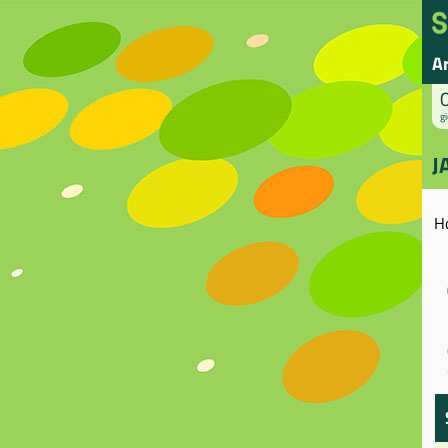
A
gi
J
H