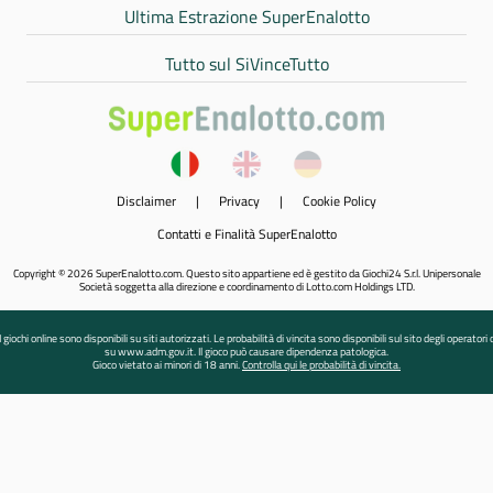
Ultima Estrazione SuperEnalotto
Tutto sul SiVinceTutto
Disclaimer
|
Privacy
|
Cookie Policy
Contatti e Finalità SuperEnalotto
Copyright © 2026 SuperEnalotto.com. Questo sito appartiene ed è gestito da Giochi24 S.r.l. Unipersonale
Società soggetta alla direzione e coordinamento di Lotto.com Holdings LTD.
I giochi online sono disponibili su siti autorizzati. Le probabilità di vincita sono disponibili sul sito degli operatori 
su www.adm.gov.it. Il gioco può causare dipendenza patologica.
Gioco vietato ai minori di 18 anni.
Controlla qui le probabilità di vincita.