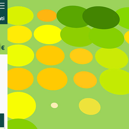
ati
€