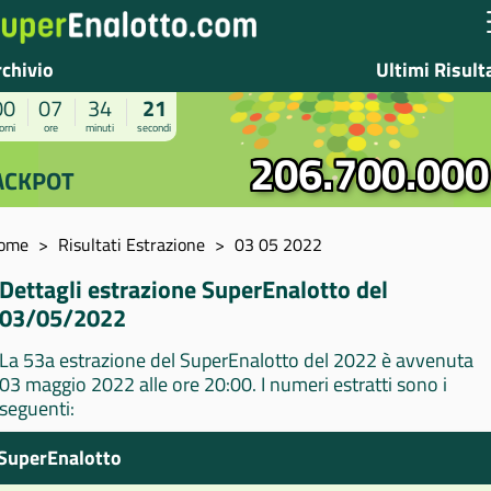
rchivio
Ultimi Risult
00
07
34
21
orni
ore
minuti
secondi
206.700.000
ACKPOT
ome
Risultati Estrazione
03 05 2022
Dettagli estrazione SuperEnalotto del
03/05/2022
La 53a estrazione del SuperEnalotto del 2022 è avvenuta
03 maggio 2022 alle ore 20:00. I numeri estratti sono i
seguenti:
SuperEnalotto