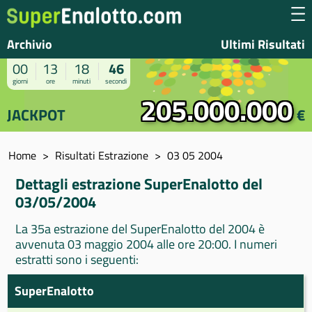
Archivio
Ultimi Risultati
00
13
18
46
giorni
ore
minuti
secondi
205.000.000
JACKPOT
€
Home
Risultati Estrazione
03 05 2004
Dettagli estrazione SuperEnalotto del
03/05/2004
La 35a estrazione del SuperEnalotto del 2004 è
avvenuta 03 maggio 2004 alle ore 20:00. I numeri
estratti sono i seguenti:
SuperEnalotto