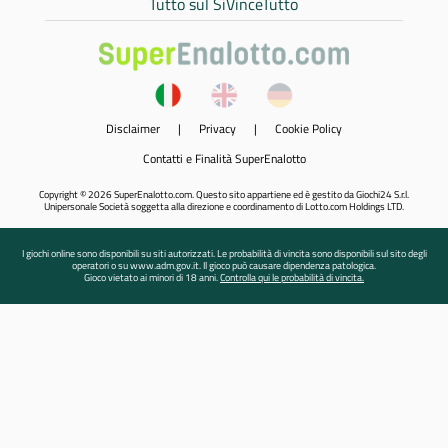
Tutto sul SiVinceTutto
Disclaimer
|
Privacy
|
Cookie Policy
Contatti e Finalità SuperEnalotto
Copyright © 2026 SuperEnalotto.com. Questo sito appartiene ed è gestito da Giochi24 S.r.l.
Unipersonale Società soggetta alla direzione e coordinamento di Lotto.com Holdings LTD.
I giochi online sono disponibili su siti autorizzati. Le probabilità di vincita sono disponibili sul sito degli
operatori o su www.adm.gov.it. Il gioco può causare dipendenza patologica.
Gioco vietato ai minori di 18 anni.
Controlla qui le probabilità di vincita.