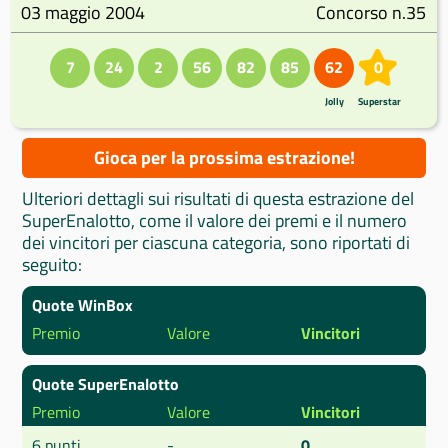
03 maggio 2004
Concorso n.35
7
24
2
56
82
85
62
0
Jolly
Superstar
Gioca per la prossima estrazione!
Ulteriori dettagli sui risultati di questa estrazione del
SuperEnalotto, come il valore dei premi e il numero
dei vincitori per ciascuna categoria, sono riportati di
seguito:
Quote WinBox
Premio
Valore
Vincitori
Quote SuperEnalotto
Premio
Valore
Vincitori
6 punti
-
0