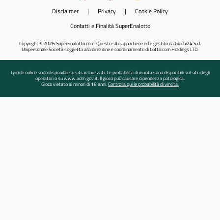
Disclaimer
|
Privacy
|
Cookie Policy
Contatti e Finalità SuperEnalotto
Copyright © 2026 SuperEnalotto.com. Questo sito appartiene ed è gestito da Giochi24 S.r.l.
Unipersonale Società soggetta alla direzione e coordinamento di Lotto.com Holdings LTD.
I giochi online sono disponibili su siti autorizzati. Le probabilità di vincita sono disponibili sul sito degli
operatori o su www.adm.gov.it. Il gioco può causare dipendenza patologica.
Gioco vietato ai minori di 18 anni.
Controlla qui le probabilità di vincita.