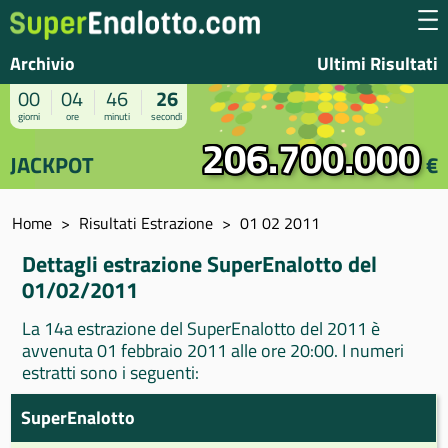
Archivio
Ultimi Risultati
00
04
46
26
giorni
ore
minuti
secondi
206.700.000
JACKPOT
€
Home
Risultati Estrazione
01 02 2011
Dettagli estrazione SuperEnalotto del
01/02/2011
La 14a estrazione del SuperEnalotto del 2011 è
avvenuta 01 febbraio 2011 alle ore 20:00. I numeri
estratti sono i seguenti:
SuperEnalotto