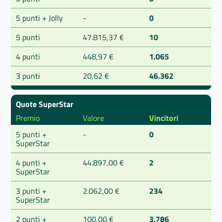
5 punti + Jolly
-
0
5 punti
47.815,37 €
10
4 punti
448,97 €
1.065
3 punti
20,62 €
46.362
Quote SuperStar
Premio
Valore
Vincitori
5 punti +
-
0
SuperStar
4 punti +
44.897,00 €
2
SuperStar
3 punti +
2.062,00 €
234
SuperStar
2 punti +
100,00 €
3.786