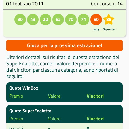
01 febbraio 2011
Concorso n.14
30
43
22
62
70
71
50
88
Jolly
Superstar
Gioca per la prossima estrazione!
Ulteriori dettagli sui risultati di questa estrazione del
SuperEnalotto, come il valore dei premi e il numero
dei vincitori per ciascuna categoria, sono riportati di
seguito:
Quote WinBox
Premio
Valore
Vincitori
Quote SuperEnalotto
Premio
Valore
Vincitori
6 punti
-
0