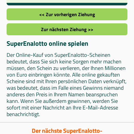
<< Zur vorherigen Ziehung
Zur nächsten Ziehung >>
SuperEnalotto online spielen
Der Online-Kauf von SuperEnalotto-Scheinen
bedeutet, dass Sie sich keine Sorgen mehr machen
müssen, den Schein zu verlieren, der Ihnen Millionen
von Euro einbringen könnte. Alle online gekauften
Scheine sind mit Ihren persönlichen Daten verknüpft,
was bedeutet, dass im Falle eines Gewinns niemand
anderes den Preis in Ihrem Namen beanspruchen
kann. Wenn Sie außerdem gewinnen, werden Sie
sofort mit einer Nachricht an Ihre E-Mail-Adresse
benachrichtigt.
Der nächste SuperEnalotto-