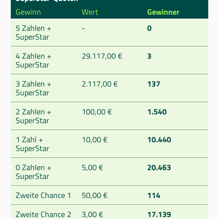
Gewinn
Wert
Gewinner
5 Zahlen +
-
0
SuperStar
4 Zahlen +
29.117,00 €
3
SuperStar
3 Zahlen +
2.117,00 €
137
SuperStar
2 Zahlen +
100,00 €
1.540
SuperStar
1 Zahl +
10,00 €
10.440
SuperStar
0 Zahlen +
5,00 €
20.463
SuperStar
Zweite Chance 1
50,00 €
114
Zweite Chance 2
3,00 €
17.139