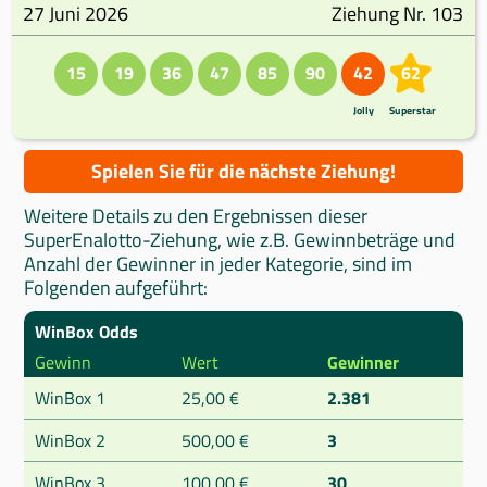
27 Juni 2026
Ziehung Nr. 103
15
19
36
47
85
90
42
62
Jolly
Superstar
Spielen Sie für die nächste Ziehung!
Weitere Details zu den Ergebnissen dieser
SuperEnalotto-Ziehung, wie z.B. Gewinnbeträge und
Anzahl der Gewinner in jeder Kategorie, sind im
Folgenden aufgeführt:
WinBox Odds
Gewinn
Wert
Gewinner
WinBox 1
25,00 €
2.381
WinBox 2
500,00 €
3
WinBox 3
100,00 €
30