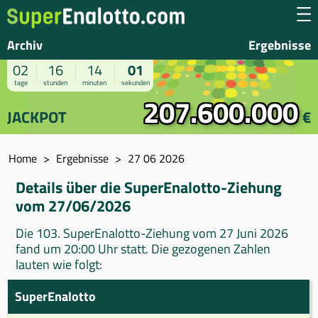
Archiv
Ergebnisse
02
16
14
01
tage
stunden
minuten
sekunden
207.600.000
JACKPOT
€
Home
Ergebnisse
27 06 2026
Details über die SuperEnalotto-Ziehung
vom 27/06/2026
Die 103. SuperEnalotto-Ziehung vom 27 Juni 2026
fand um 20:00 Uhr statt. Die gezogenen Zahlen
lauten wie folgt:
SuperEnalotto