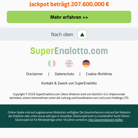
Jackpot beträgt 207.600.000 €
Mehr erfahren >>
Nach oben
Disclaimer
|
Datenschutz
|
Cookie-Richtlinie
Kontakt & Zweck von SuperEnalotto
Copyright © 2026 SuperEnalotto.com. Diese Website wird von Giochi24 S.r.l. Unipersonale
betrieben, einem Unternehmen unter der Leitung und Koordination von Lotto.com Holdings LTD.
Online-Spiele sind auf zugelassenen Websites verfügbar. Die Gewinnchancen sind auf der Website
der Anbieter oder unter www.adm.gov.it einsehbar. Glücksspiel kann zu krankhafter Sucht führen.
Glücksspiel ist für Minderjährige unter 18 Jahren verboten.
Hier Gewinnchancen prüfen.