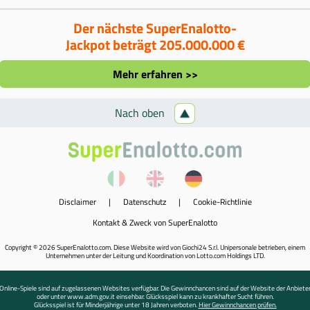
Der nächste SuperEnalotto-
Jackpot beträgt 205.000.000 €
Mehr erfahren >>
Nach oben
Disclaimer
|
Datenschutz
|
Cookie-Richtlinie
Kontakt & Zweck von SuperEnalotto
Copyright © 2026 SuperEnalotto.com. Diese Website wird von Giochi24 S.r.l. Unipersonale betrieben, einem
Unternehmen unter der Leitung und Koordination von Lotto.com Holdings LTD.
Online-Spiele sind auf zugelassenen Websites verfügbar. Die Gewinnchancen sind auf der Website der Anbiete
oder unter www.adm.gov.it einsehbar. Glücksspiel kann zu krankhafter Sucht führen.
Glücksspiel ist für Minderjährige unter 18 Jahren verboten.
Hier Gewinnchancen prüfen.