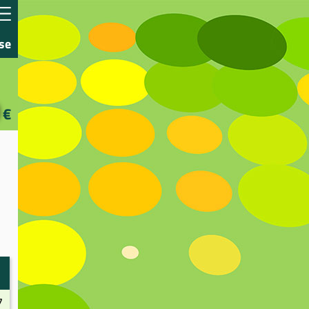
se
€
7