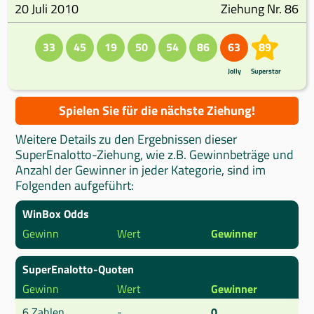
20 Juli 2010
Ziehung Nr. 86
33
45
19
50
54
86
63
89
Jolly
Superstar
Spielen Sie für die nächste Ziehung!
Weitere Details zu den Ergebnissen dieser
SuperEnalotto-Ziehung, wie z.B. Gewinnbeträge und
Anzahl der Gewinner in jeder Kategorie, sind im
Folgenden aufgeführt:
WinBox Odds
Gewinn
Wert
Gewinner
SuperEnalotto-Quoten
Gewinn
Wert
Gewinner
6 Zahlen
-
0