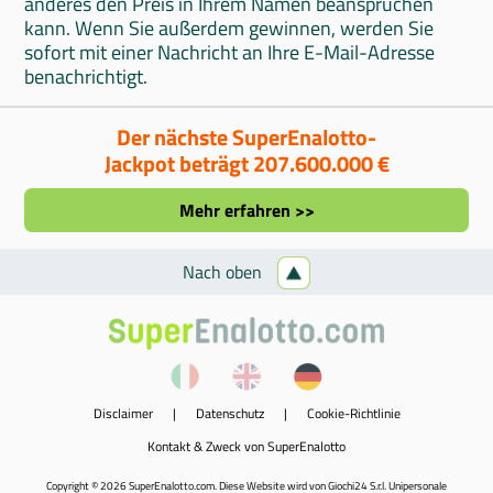
anderes den Preis in Ihrem Namen beanspruchen
kann. Wenn Sie außerdem gewinnen, werden Sie
sofort mit einer Nachricht an Ihre E-Mail-Adresse
benachrichtigt.
Der nächste SuperEnalotto-
Jackpot beträgt 207.600.000 €
Mehr erfahren >>
Nach oben
Disclaimer
|
Datenschutz
|
Cookie-Richtlinie
Kontakt & Zweck von SuperEnalotto
Copyright © 2026 SuperEnalotto.com. Diese Website wird von Giochi24 S.r.l. Unipersonale