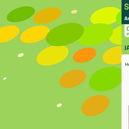
A
gi
J
H