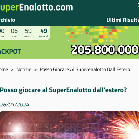
rchivio
Ultimi Risult
00
06
59
49
orni
ore
minuti
secondi
205.800.000
ACKPOT
ome
Notizie
Posso Giocare Al Superenalotto Dall Estero
Posso giocare al SuperEnalotto dall'estero?
26/01/2024