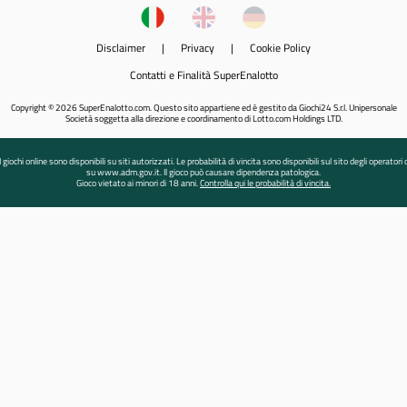
Disclaimer
|
Privacy
|
Cookie Policy
Contatti e Finalità SuperEnalotto
Copyright © 2026 SuperEnalotto.com. Questo sito appartiene ed è gestito da Giochi24 S.r.l. Unipersonale
Società soggetta alla direzione e coordinamento di Lotto.com Holdings LTD.
I giochi online sono disponibili su siti autorizzati. Le probabilità di vincita sono disponibili sul sito degli operatori 
su www.adm.gov.it. Il gioco può causare dipendenza patologica.
Gioco vietato ai minori di 18 anni.
Controlla qui le probabilità di vincita.