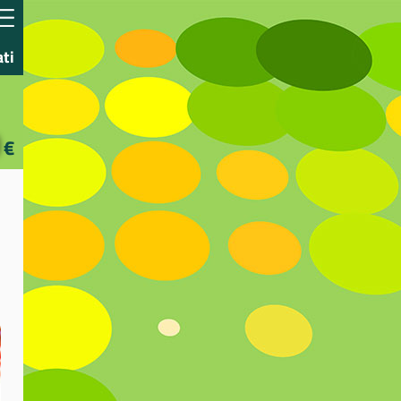
ati
€