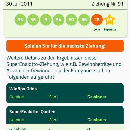
30 Juli 2011
Ziehung Nr. 91
33
36
9
54
60
86
28
65
Jolly
Superstar
Spielen Sie für die nächste Ziehung!
Weitere Details zu den Ergebnissen dieser
SuperEnalotto-Ziehung, wie z.B. Gewinnbeträge und
Anzahl der Gewinner in jeder Kategorie, sind im
Folgenden aufgeführt:
WinBox Odds
Gewinn
Wert
Gewinner
SuperEnalotto-Quoten
Gewinn
Wert
Gewinner
6 Zahlen
-
0