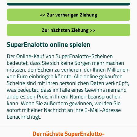
<< Zur vorherigen Ziehung
Zur nächsten Ziehung >>
SuperEnalotto online spielen
Der Online-Kauf von SuperEnalotto-Scheinen
bedeutet, dass Sie sich keine Sorgen mehr machen
müssen, den Schein zu verlieren, der Ihnen Millionen
von Euro einbringen könnte. Alle online gekauften
Scheine sind mit Ihren persönlichen Daten verknüpft,
was bedeutet, dass im Falle eines Gewinns niemand
anderes den Preis in Ihrem Namen beanspruchen
kann. Wenn Sie außerdem gewinnen, werden Sie
sofort mit einer Nachricht an Ihre E-Mail-Adresse
benachrichtigt.
Der nächste SuperEnalotto-