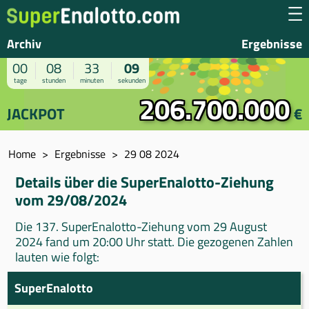
Archiv
Ergebnisse
00
08
33
09
tage
stunden
minuten
sekunden
206.700.000
JACKPOT
€
Home
Ergebnisse
29 08 2024
Details über die SuperEnalotto-Ziehung
vom 29/08/2024
Die 137. SuperEnalotto-Ziehung vom 29 August
2024 fand um 20:00 Uhr statt. Die gezogenen Zahlen
lauten wie folgt:
SuperEnalotto