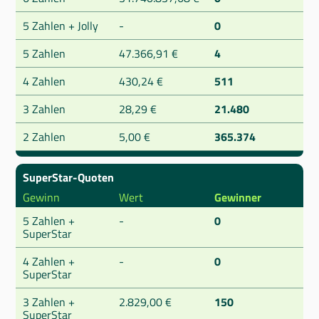
5 Zahlen + Jolly
-
0
5 Zahlen
47.366,91 €
4
4 Zahlen
430,24 €
511
3 Zahlen
28,29 €
21.480
2 Zahlen
5,00 €
365.374
SuperStar-Quoten
Gewinn
Wert
Gewinner
5 Zahlen +
-
0
SuperStar
4 Zahlen +
-
0
SuperStar
3 Zahlen +
2.829,00 €
150
SuperStar