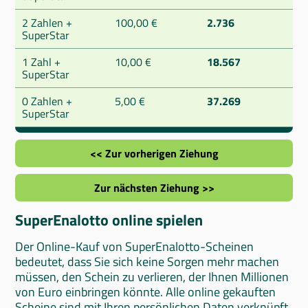
2 Zahlen +
100,00 €
2.736
SuperStar
1 Zahl +
10,00 €
18.567
SuperStar
0 Zahlen +
5,00 €
37.269
SuperStar
<< Zur vorherigen Ziehung
Zur nächsten Ziehung >>
SuperEnalotto online spielen
Der Online-Kauf von SuperEnalotto-Scheinen
bedeutet, dass Sie sich keine Sorgen mehr machen
müssen, den Schein zu verlieren, der Ihnen Millionen
von Euro einbringen könnte. Alle online gekauften
Scheine sind mit Ihren persönlichen Daten verknüpft,