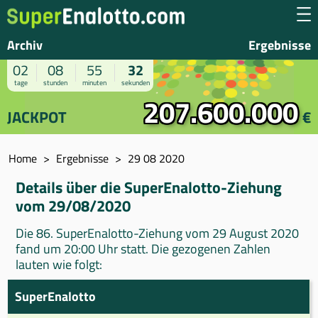
Archiv
Ergebnisse
02
08
55
32
tage
stunden
minuten
sekunden
207.600.000
JACKPOT
€
Home
Ergebnisse
29 08 2020
Details über die SuperEnalotto-Ziehung
vom 29/08/2020
Die 86. SuperEnalotto-Ziehung vom 29 August 2020
fand um 20:00 Uhr statt. Die gezogenen Zahlen
lauten wie folgt:
SuperEnalotto