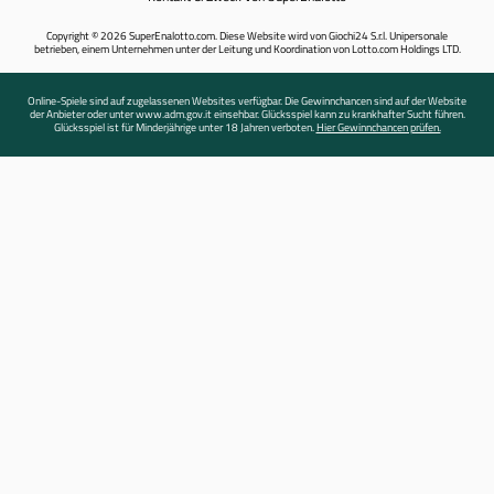
Copyright © 2026 SuperEnalotto.com. Diese Website wird von Giochi24 S.r.l. Unipersonale
betrieben, einem Unternehmen unter der Leitung und Koordination von Lotto.com Holdings LTD.
Online-Spiele sind auf zugelassenen Websites verfügbar. Die Gewinnchancen sind auf der Website
der Anbieter oder unter www.adm.gov.it einsehbar. Glücksspiel kann zu krankhafter Sucht führen.
Glücksspiel ist für Minderjährige unter 18 Jahren verboten.
Hier Gewinnchancen prüfen.