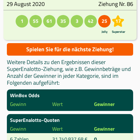
29 August 2020
Ziehung Nr. 86
1
55
61
35
3
42
25
17
Jolly
Superstar
Spielen Sie für die nächste Ziehung!
Weitere Details zu den Ergebnissen dieser
SuperEnalotto-Ziehung, wie z.B. Gewinnbeträge und
Anzahl der Gewinner in jeder Kategorie, sind im
Folgenden aufgeführt:
WinBox Odds
Gewinn
Wert
Gewinner
SuperEnalotto-Quoten
Gewinn
Wert
Gewinner
6 Zahlen
31.740.837,68 €
0