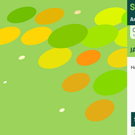
A
t
J
H