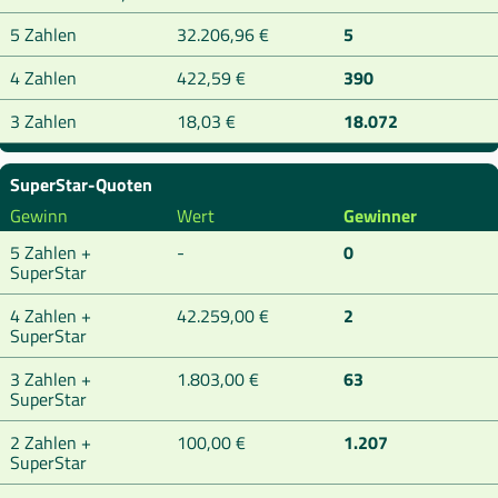
5 Zahlen
32.206,96 €
5
4 Zahlen
422,59 €
390
3 Zahlen
18,03 €
18.072
SuperStar-Quoten
Gewinn
Wert
Gewinner
5 Zahlen +
-
0
SuperStar
4 Zahlen +
42.259,00 €
2
SuperStar
3 Zahlen +
1.803,00 €
63
SuperStar
2 Zahlen +
100,00 €
1.207
SuperStar