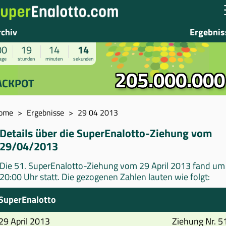
rchiv
Ergebnis
00
19
14
14
age
stunden
minuten
sekunden
205.000.000
ACKPOT
ome
Ergebnisse
29 04 2013
Details über die SuperEnalotto-Ziehung vom
29/04/2013
Die 51. SuperEnalotto-Ziehung vom 29 April 2013 fand um
20:00 Uhr statt. Die gezogenen Zahlen lauten wie folgt:
SuperEnalotto
29 April 2013
Ziehung Nr. 5