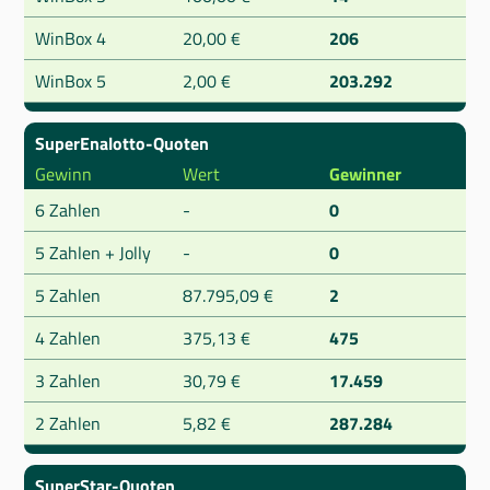
WinBox 4
20,00 €
206
WinBox 5
2,00 €
203.292
SuperEnalotto-Quoten
Gewinn
Wert
Gewinner
6 Zahlen
-
0
5 Zahlen + Jolly
-
0
5 Zahlen
87.795,09 €
2
4 Zahlen
375,13 €
475
3 Zahlen
30,79 €
17.459
2 Zahlen
5,82 €
287.284
SuperStar-Quoten