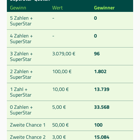
Gewinn
Wert
Gewinner
5 Zahlen +
-
0
SuperStar
4 Zahlen +
-
0
SuperStar
3 Zahlen +
3.079,00 €
96
SuperStar
2 Zahlen +
100,00 €
1.802
SuperStar
1 Zahl +
10,00 €
13.739
SuperStar
0 Zahlen +
5,00 €
33.568
SuperStar
Zweite Chance 1
50,00 €
100
Zweite Chance 2
3,00 €
15.084