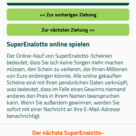
<< Zur vorherigen Ziehung
Zur nächsten Ziehung >>
SuperEnalotto online spielen
Der Online-Kauf von SuperEnalotto-Scheinen
bedeutet, dass Sie sich keine Sorgen mehr machen
müssen, den Schein zu verlieren, der Ihnen Millionen
von Euro einbringen könnte. Alle online gekauften
Scheine sind mit Ihren persönlichen Daten verknüpft,
was bedeutet, dass im Falle eines Gewinns niemand
anderes den Preis in Ihrem Namen beanspruchen
kann. Wenn Sie außerdem gewinnen, werden Sie
sofort mit einer Nachricht an Ihre E-Mail-Adresse
benachrichtigt.
Der nächste SuperEnalotto-