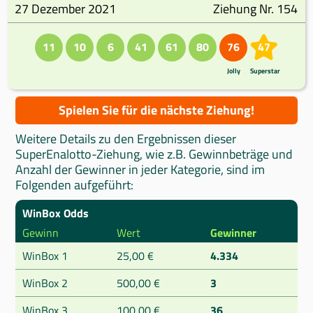
27 Dezember 2021
Ziehung Nr. 154
11
10
6
41
61
80
76
47
Jolly
Superstar
Spielen Sie für die nächste Ziehung!
Weitere Details zu den Ergebnissen dieser
SuperEnalotto-Ziehung, wie z.B. Gewinnbeträge und
Anzahl der Gewinner in jeder Kategorie, sind im
Folgenden aufgeführt:
WinBox Odds
Gewinn
Wert
Gewinner
WinBox 1
25,00 €
4.334
WinBox 2
500,00 €
3
WinBox 3
100,00 €
36