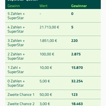
Gewinn
Wert
Gewinner
5 Zahlen +
-
0
SuperStar
4 Zahlen +
21.713,00 €
5
SuperStar
3 Zahlen +
1.851,00 €
220
SuperStar
2 Zahlen +
100,00 €
2.875
SuperStar
1 Zahl +
10,00 €
15.870
SuperStar
0 Zahlen +
5,00 €
32.254
SuperStar
Zweite Chance 1
50,00 €
123
Zweite Chance 2
3,00 €
18.463