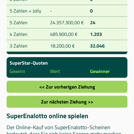
5 Zahlen + Jolly
-
0
5 Zahlen
24.357.300,00 €
24
4 Zahlen
485.900,00 €
1.203
3 Zahlen
18.200,00 €
32.046
SuperStar-Quoten
Gewinn
Wert
Gewinner
<< Zur vorherigen Ziehung
Zur nächsten Ziehung >>
SuperEnalotto online spielen
Der Online-Kauf von SuperEnalotto-Scheinen
bedeutet, dass Sie sich keine Sorgen mehr machen