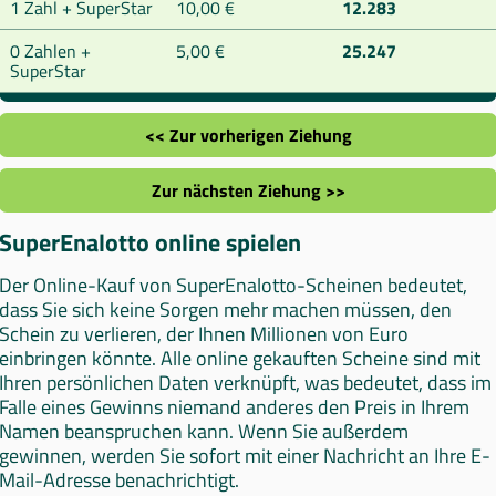
1 Zahl + SuperStar
10,00 €
12.283
0 Zahlen +
5,00 €
25.247
SuperStar
<< Zur vorherigen Ziehung
Zur nächsten Ziehung >>
SuperEnalotto online spielen
Der Online-Kauf von SuperEnalotto-Scheinen bedeutet,
dass Sie sich keine Sorgen mehr machen müssen, den
Schein zu verlieren, der Ihnen Millionen von Euro
einbringen könnte. Alle online gekauften Scheine sind mit
Ihren persönlichen Daten verknüpft, was bedeutet, dass im
Falle eines Gewinns niemand anderes den Preis in Ihrem
Namen beanspruchen kann. Wenn Sie außerdem
gewinnen, werden Sie sofort mit einer Nachricht an Ihre E-
Mail-Adresse benachrichtigt.