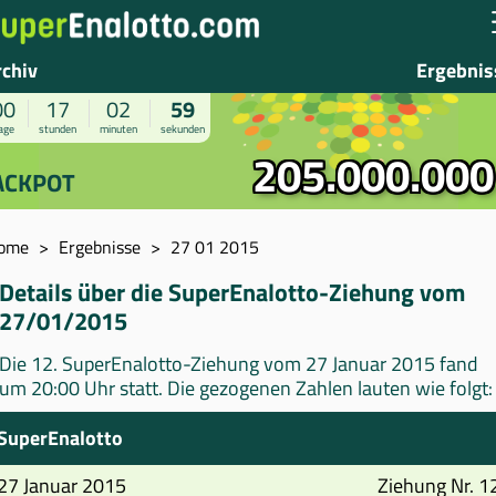
rchiv
Ergebnis
00
17
02
59
age
stunden
minuten
sekunden
205.000.000
ACKPOT
ome
Ergebnisse
27 01 2015
Details über die SuperEnalotto-Ziehung vom
27/01/2015
Die 12. SuperEnalotto-Ziehung vom 27 Januar 2015 fand
um 20:00 Uhr statt. Die gezogenen Zahlen lauten wie folgt:
SuperEnalotto
27 Januar 2015
Ziehung Nr. 1