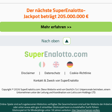
Der nächste SuperEnalotto-
Jackpot beträgt 205.000.000 €
Mehr erfahren >>
Nach oben
Disclaimer
|
Datenschutz
|
Cookie-Richtlinie
Kontakt & Zweck von SuperEnalotto
Copyright © 2026 SuperEnalotto.com. Diese Website wird von Giochi24 S.r.l. Unipersonale betrieben, einem
Unternehmen unter der Leitung und Koordination von Lotto.com Holdings LTD.
Online-Spiele sind auf zugelassenen Websites verfügbar. Die Gewinnchancen sind auf der Website der Anbiete
oder unter www.adm.gov.it einsehbar. Glücksspiel kann zu krankhafter Sucht führen.
Glücksspiel ist für Minderjährige unter 18 Jahren verboten.
Hier Gewinnchancen prüfen.