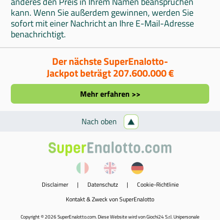
anderes den Preis in Ihrem Namen beanspruchen
kann. Wenn Sie außerdem gewinnen, werden Sie
sofort mit einer Nachricht an Ihre E-Mail-Adresse
benachrichtigt.
Der nächste SuperEnalotto-
Jackpot beträgt 207.600.000 €
Mehr erfahren >>
Nach oben
Disclaimer
|
Datenschutz
|
Cookie-Richtlinie
Kontakt & Zweck von SuperEnalotto
Copyright © 2026 SuperEnalotto.com. Diese Website wird von Giochi24 S.r.l. Unipersonale