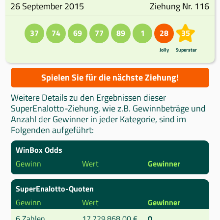
26 September 2015
Ziehung Nr. 116
37
74
69
77
89
1
28
35
Jolly
Superstar
Spielen Sie für die nächste Ziehung!
Weitere Details zu den Ergebnissen dieser
SuperEnalotto-Ziehung, wie z.B. Gewinnbeträge und
Anzahl der Gewinner in jeder Kategorie, sind im
Folgenden aufgeführt:
WinBox Odds
Gewinn
Wert
Gewinner
SuperEnalotto-Quoten
Gewinn
Wert
Gewinner
6 Zahlen
17.729.868,00 €
0