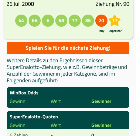
26 Juli 2008
Ziehung Nr. 90
44
66
6
68
77
86
20
17
Jolly
Superstar
Spielen Sie für die nächste Ziehung!
Weitere Details zu den Ergebnissen dieser
SuperEnalotto-Ziehung, wie z.B. Gewinnbeträge und
Anzahl der Gewinner in jeder Kategorie, sind im
Folgenden aufgeführt:
WinBox Odds
Gewinn
Wert
Gewinner
SuperEnalotto-Quoten
Gewinn
Wert
Gewinner
6 Zahlen
-
0