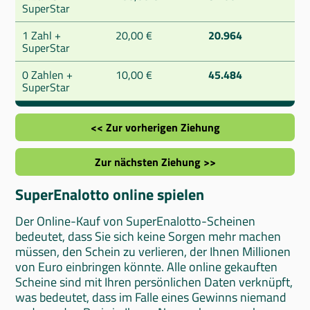
SuperStar
1 Zahl +
20,00 €
20.964
SuperStar
0 Zahlen +
10,00 €
45.484
SuperStar
<< Zur vorherigen Ziehung
Zur nächsten Ziehung >>
SuperEnalotto online spielen
Der Online-Kauf von SuperEnalotto-Scheinen
bedeutet, dass Sie sich keine Sorgen mehr machen
müssen, den Schein zu verlieren, der Ihnen Millionen
von Euro einbringen könnte. Alle online gekauften
Scheine sind mit Ihren persönlichen Daten verknüpft,
was bedeutet, dass im Falle eines Gewinns niemand