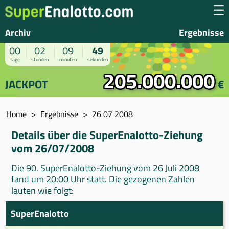
Archiv
Ergebnisse
00
02
09
49
tage
stunden
minuten
sekunden
205.000.000
JACKPOT
€
Home
Ergebnisse
26 07 2008
Details über die SuperEnalotto-Ziehung
vom 26/07/2008
Die 90. SuperEnalotto-Ziehung vom 26 Juli 2008
fand um 20:00 Uhr statt. Die gezogenen Zahlen
lauten wie folgt:
SuperEnalotto