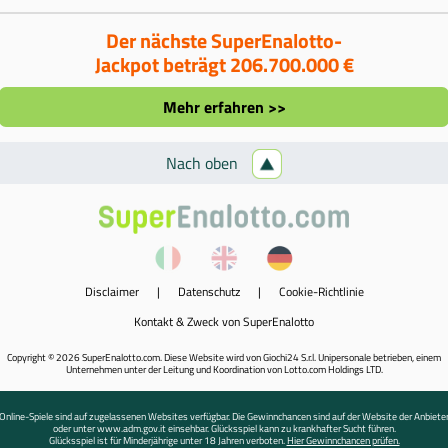
Der nächste SuperEnalotto-
Jackpot beträgt 206.700.000 €
Mehr erfahren >>
Nach oben
Disclaimer
|
Datenschutz
|
Cookie-Richtlinie
Kontakt & Zweck von SuperEnalotto
Copyright © 2026 SuperEnalotto.com. Diese Website wird von Giochi24 S.r.l. Unipersonale betrieben, einem
Unternehmen unter der Leitung und Koordination von Lotto.com Holdings LTD.
Online-Spiele sind auf zugelassenen Websites verfügbar. Die Gewinnchancen sind auf der Website der Anbiete
oder unter www.adm.gov.it einsehbar. Glücksspiel kann zu krankhafter Sucht führen.
Glücksspiel ist für Minderjährige unter 18 Jahren verboten.
Hier Gewinnchancen prüfen.