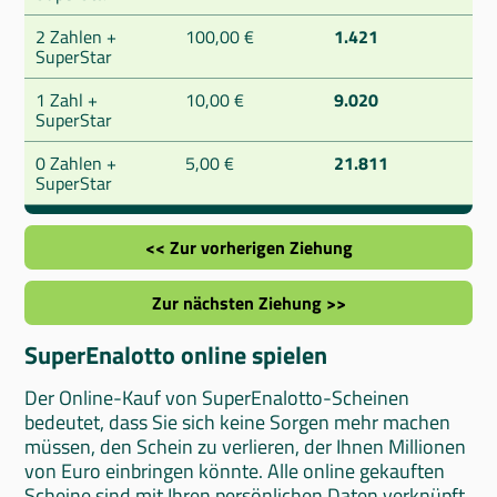
2 Zahlen +
100,00 €
1.421
SuperStar
1 Zahl +
10,00 €
9.020
SuperStar
0 Zahlen +
5,00 €
21.811
SuperStar
<< Zur vorherigen Ziehung
Zur nächsten Ziehung >>
SuperEnalotto online spielen
Der Online-Kauf von SuperEnalotto-Scheinen
bedeutet, dass Sie sich keine Sorgen mehr machen
müssen, den Schein zu verlieren, der Ihnen Millionen
von Euro einbringen könnte. Alle online gekauften
Scheine sind mit Ihren persönlichen Daten verknüpft,