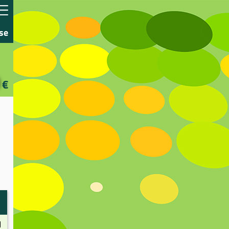
se
€
1