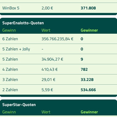
WinBox 5
2,00 €
371.808
SuperEnalotto-Quoten
Gewinn
Wert
Gewinner
6 Zahlen
356.766.235,84 €
0
5 Zahlen + Jolly
-
0
5 Zahlen
34.904,27 €
9
4 Zahlen
410,43 €
782
3 Zahlen
29,01 €
33.228
2 Zahlen
5,59 €
534.666
SuperStar-Quoten
Gewinn
Wert
Gewinner