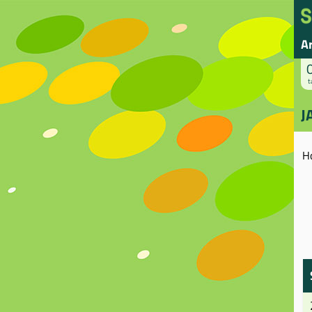
A
t
J
H