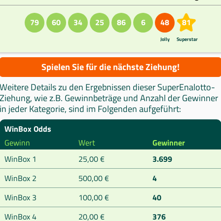
79
60
34
25
86
6
48
81
Jolly
Superstar
Spielen Sie für die nächste Ziehung!
Weitere Details zu den Ergebnissen dieser SuperEnalotto-
Ziehung, wie z.B. Gewinnbeträge und Anzahl der Gewinner
in jeder Kategorie, sind im Folgenden aufgeführt:
WinBox Odds
Gewinn
Wert
Gewinner
WinBox 1
25,00 €
3.699
WinBox 2
500,00 €
4
WinBox 3
100,00 €
40
WinBox 4
20,00 €
376