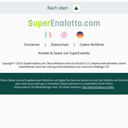
Nach oben
Disclaimer
|
Datenschutz
|
Cookie-Richtlinie
Kontakt & Zweck von SuperEnalotto
Copyright © 2026 SuperEnalotto.com. Diese Website wird von Giochi24 S.r.l. Unipersonale betrieben, einem
Unternehmen unter der Leitung und Koordination von Lotto.com Holdings LTD.
Online-Spiele sind auf zugelassenen Websites verfügbar. Die Gewinnchancen sind auf der Website der Anbiete
oder unter www.adm.gov.it einsehbar. Glücksspiel kann zu krankhafter Sucht führen.
Glücksspiel ist für Minderjährige unter 18 Jahren verboten.
Hier Gewinnchancen prüfen.