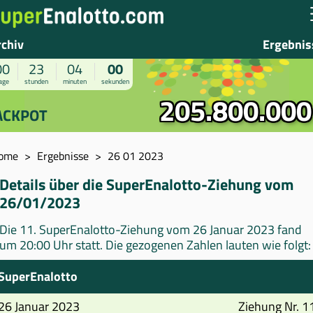
rchiv
Ergebnis
00
23
04
00
age
stunden
minuten
sekunden
205.800.000
ACKPOT
ome
Ergebnisse
26 01 2023
Details über die SuperEnalotto-Ziehung vom
26/01/2023
Die 11. SuperEnalotto-Ziehung vom 26 Januar 2023 fand
um 20:00 Uhr statt. Die gezogenen Zahlen lauten wie folgt:
SuperEnalotto
26 Januar 2023
Ziehung Nr. 1