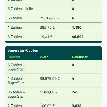
5 Zahlen + Jolly
-
0
5 Zahlen
75.864,40 €
6
4 Zahlen
385,75 €
1.180
3 Zahlen
19,41 €
46.891
SuperStar-Quoten
Gewinn
Wert
Gewinner
5 Zahlen +
-
0
SuperStar
4 Zahlen +
38.575,00 €
4
SuperStar
3 Zahlen +
1.941,00 €
245
SuperStar
2 Zahlen +
100,00 €
3.638