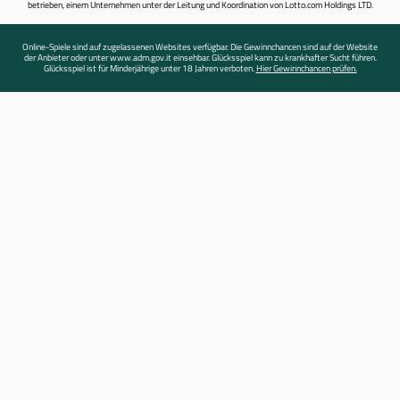
betrieben, einem Unternehmen unter der Leitung und Koordination von Lotto.com Holdings LTD.
Online-Spiele sind auf zugelassenen Websites verfügbar. Die Gewinnchancen sind auf der Website
der Anbieter oder unter www.adm.gov.it einsehbar. Glücksspiel kann zu krankhafter Sucht führen.
Glücksspiel ist für Minderjährige unter 18 Jahren verboten.
Hier Gewinnchancen prüfen.