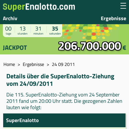
Archiv
Ergebnisse
00
13
31
35
tage
stunden
minuten
sekunden
206.700.000
JACKPOT
€
Home
Ergebnisse
24 09 2011
Details über die SuperEnalotto-Ziehung
vom 24/09/2011
Die 115. SuperEnalotto-Ziehung vom 24 September
2011 fand um 20:00 Uhr statt. Die gezogenen Zahlen
lauten wie folgt:
SuperEnalotto