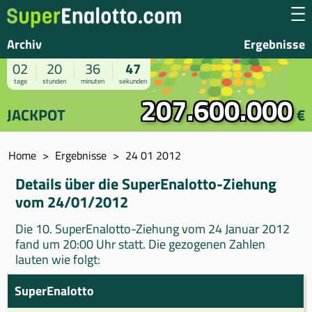
Archiv
Ergebnisse
02
20
36
47
tage
stunden
minuten
sekunden
207.600.000
JACKPOT
€
Home
Ergebnisse
24 01 2012
Details über die SuperEnalotto-Ziehung
vom 24/01/2012
Die 10. SuperEnalotto-Ziehung vom 24 Januar 2012
fand um 20:00 Uhr statt. Die gezogenen Zahlen
lauten wie folgt:
SuperEnalotto