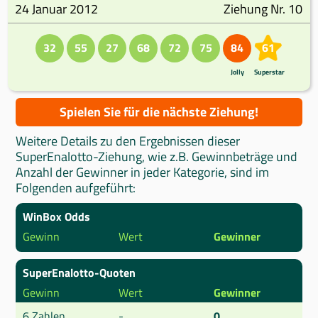
24 Januar 2012
Ziehung Nr. 10
32
55
27
68
72
75
84
61
Jolly
Superstar
Spielen Sie für die nächste Ziehung!
Weitere Details zu den Ergebnissen dieser
SuperEnalotto-Ziehung, wie z.B. Gewinnbeträge und
Anzahl der Gewinner in jeder Kategorie, sind im
Folgenden aufgeführt:
WinBox Odds
Gewinn
Wert
Gewinner
SuperEnalotto-Quoten
Gewinn
Wert
Gewinner
6 Zahlen
-
0