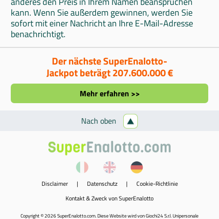
anderes den Preis in Ihrem Namen beanspruchen
kann. Wenn Sie außerdem gewinnen, werden Sie
sofort mit einer Nachricht an Ihre E-Mail-Adresse
benachrichtigt.
Der nächste SuperEnalotto-
Jackpot beträgt 207.600.000 €
Mehr erfahren >>
Nach oben
Disclaimer
|
Datenschutz
|
Cookie-Richtlinie
Kontakt & Zweck von SuperEnalotto
Copyright © 2026 SuperEnalotto.com. Diese Website wird von Giochi24 S.r.l. Unipersonale