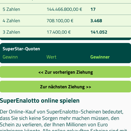
5 Zahlen
144.466.800,00 €
17
4 Zahlen
708.100,00 €
3.468
3 Zahlen
17.400,00 €
141.052
SuperStar-Quoten
Gewinn
Wert
Gewinner
<< Zur vorherigen Ziehung
Zur nächsten Ziehung >>
SuperEnalotto online spielen
Der Online-Kauf von SuperEnalotto-Scheinen bedeutet,
dass Sie sich keine Sorgen mehr machen müssen, den
Schein zu verlieren, der Ihnen Millionen von Euro
einbringen könnte. Alle online gekauften Scheine sind mit