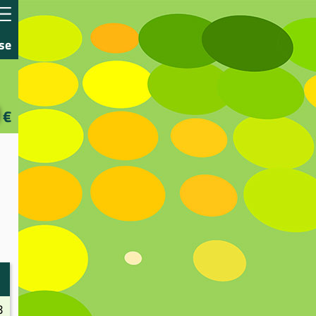
se
€
8