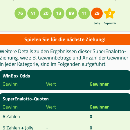
76
41
20
13
89
11
29
0
Jolly
Superstar
Spielen Sie für die nächste Ziehung!
Weitere Details zu den Ergebnissen dieser SuperEnalotto-
Ziehung, wie z.B. Gewinnbeträge und Anzahl der Gewinner
in jeder Kategorie, sind im Folgenden aufgeführt:
WinBox Odds
Gewinn
Wert
Gewinner
SuperEnalotto-Quoten
Gewinn
Wert
Gewinner
6 Zahlen
-
0
5 Zahlen + Jolly
-
0