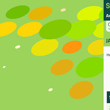
A
t
J
H