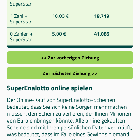
SuperStar
1 Zahl +
10,00 €
18.719
SuperStar
0 Zahlen +
5,00 €
41.086
SuperStar
<< Zur vorherigen Ziehung
Zur nächsten Ziehung >>
SuperEnalotto online spielen
Der Online-Kauf von SuperEnalotto-Scheinen
bedeutet, dass Sie sich keine Sorgen mehr machen
müssen, den Schein zu verlieren, der Ihnen Millionen
von Euro einbringen könnte. Alle online gekauften
Scheine sind mit Ihren persönlichen Daten verknüpft,
was bedeutet, dass im Falle eines Gewinns niemand