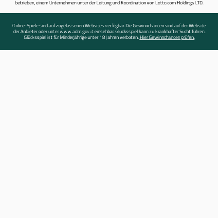
betrieben, einem Unternehmen unter der Leitung und Koordination von Lotto.com Holdings LTD.
Online-Spiele sind auf zugelassenen Websites verfügbar. Die Gewinnchancen sind auf der Website
der Anbieter oder unter www.adm.gov.it einsehbar. Glücksspiel kann zu krankhafter Sucht führen.
Glücksspiel ist für Minderjährige unter 18 Jahren verboten.
Hier Gewinnchancen prüfen.