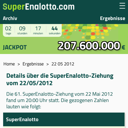
Archiv
Ergebnisse
02
09
17
44
tage
stunden
minuten
sekunden
207.600.000
JACKPOT
€
Home
Ergebnisse
22 05 2012
Details über die SuperEnalotto-Ziehung
vom 22/05/2012
Die 61. SuperEnalotto-Ziehung vom 22 Mai 2012
fand um 20:00 Uhr statt. Die gezogenen Zahlen
lauten wie folgt:
SuperEnalotto