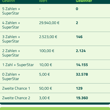
Gewinn
Wert
Gewinner
5 Zahlen +
-
0
SuperStar
4 Zahlen +
29.940,00 €
2
SuperStar
3 Zahlen +
2.523,00 €
146
SuperStar
2 Zahlen +
100,00 €
2.124
SuperStar
1 Zahl + SuperStar
10,00 €
14.155
0 Zahlen +
5,00 €
32.578
SuperStar
Zweite Chance 1
50,00 €
129
Zweite Chance 2
3,00 €
19.360