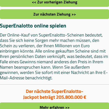
<< Zur vorherigen Ziehung
Zur nächsten Ziehung >>
SuperEnalotto online spielen
Der Online-Kauf von SuperEnalotto-Scheinen bedeutet,
dass Sie sich keine Sorgen mehr machen müssen, den
Schein zu verlieren, der Ihnen Millionen von Euro
einbringen könnte. Alle online gekauften Scheine sind mit
Ihren persönlichen Daten verknüpft, was bedeutet, dass im
Falle eines Gewinns niemand anderes den Preis in Ihrem
Namen beanspruchen kann. Wenn Sie außerdem
gewinnen, werden Sie sofort mit einer Nachricht an Ihre E-
Mail-Adresse benachrichtigt.
Der nächste SuperEnalotto-
Jackpot beträgt 205.800.000 €
Mehr erfahren >>