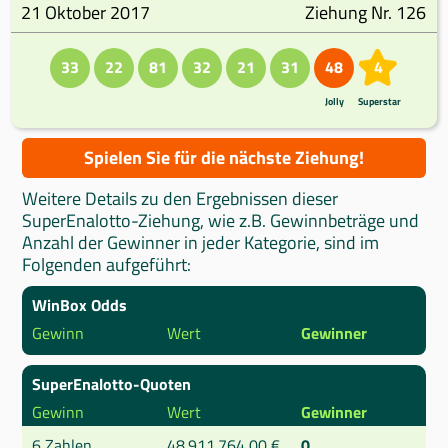
21 Oktober 2017
Ziehung Nr. 126
33
22
81
32
21
31
48
4
Jolly
Superstar
Spielen Sie für die nächste Ziehung!
Weitere Details zu den Ergebnissen dieser
SuperEnalotto-Ziehung, wie z.B. Gewinnbeträge und
Anzahl der Gewinner in jeder Kategorie, sind im
Folgenden aufgeführt:
WinBox Odds
Gewinn
Wert
Gewinner
SuperEnalotto-Quoten
Gewinn
Wert
Gewinner
6 Zahlen
48.911.764,00 €
0