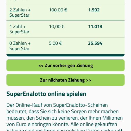
2 Zahlen +
100,00 €
1.592
SuperStar
1 Zahl +
10,00 €
11.013
SuperStar
0 Zahlen +
5,00 €
25.594
SuperStar
<< Zur vorherigen Ziehung
Zur nächsten Ziehung >>
SuperEnalotto online spielen
Der Online-Kauf von SuperEnalotto-Scheinen
bedeutet, dass Sie sich keine Sorgen mehr machen
müssen, den Schein zu verlieren, der Ihnen Millionen
von Euro einbringen könnte. Alle online gekauften
Scheine sind mit Ihren persönlichen Daten verknüpft,