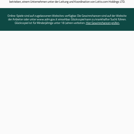
betrieben, einem Unternehmen unter der Leitung und Koordination von Lotto.com Holdings LTD.
Online-Spiele sind auf zugelassenen Websites verfügbar. Die Gewinnchancen sind auf der Website
der Anbieter oder unter www.adm.gov.it einsehbar. Glücksspiel kann zu krankhafter Sucht führen.
Glücksspiel ist für Minderjährige unter 18 Jahren verboten.
Hier Gewinnchancen prüfen.