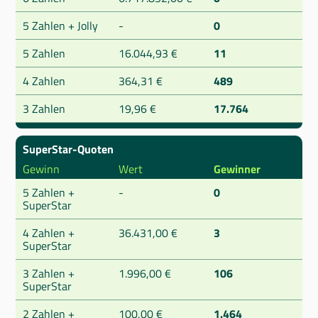
5 Zahlen + Jolly
-
0
5 Zahlen
16.044,93 €
11
4 Zahlen
364,31 €
489
3 Zahlen
19,96 €
17.764
SuperStar-Quoten
Gewinn
Wert
Gewinner
5 Zahlen +
-
0
SuperStar
4 Zahlen +
36.431,00 €
3
SuperStar
3 Zahlen +
1.996,00 €
106
SuperStar
2 Zahlen +
100,00 €
1.464