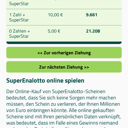
SuperStar
1 Zahl +
10,00 €
9.661
SuperStar
0 Zahlen +
5,00 €
21.208
SuperStar
<< Zur vorherigen Ziehung
Zur nächsten Ziehung >>
SuperEnalotto online spielen
Der Online-Kauf von SuperEnalotto-Scheinen
bedeutet, dass Sie sich keine Sorgen mehr machen
müssen, den Schein zu verlieren, der Ihnen Millionen
von Euro einbringen könnte. Alle online gekauften
Scheine sind mit Ihren persönlichen Daten verknüpft,
was bedeutet, dass im Falle eines Gewinns niemand