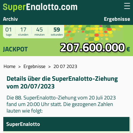
Archiv
Ergebnisse
01
17
45
59
tage
stunden
minuten
sekunden
207.600.000
JACKPOT
€
Home
Ergebnisse
20 07 2023
Details über die SuperEnalotto-Ziehung
vom 20/07/2023
Die 88. SuperEnalotto-Ziehung vom 20 Juli 2023
fand um 20:00 Uhr statt. Die gezogenen Zahlen
lauten wie folgt:
SuperEnalotto