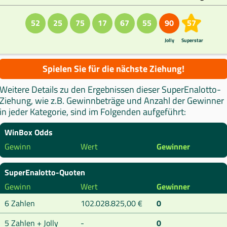
52
25
75
17
67
55
90
57
Jolly
Superstar
Spielen Sie für die nächste Ziehung!
Weitere Details zu den Ergebnissen dieser SuperEnalotto-
Ziehung, wie z.B. Gewinnbeträge und Anzahl der Gewinner
in jeder Kategorie, sind im Folgenden aufgeführt:
WinBox Odds
Gewinn
Wert
Gewinner
SuperEnalotto-Quoten
Gewinn
Wert
Gewinner
6 Zahlen
102.028.825,00 €
0
5 Zahlen + Jolly
-
0