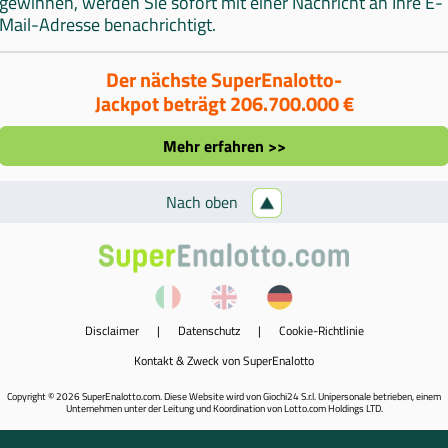
gewinnen, werden Sie sofort mit einer Nachricht an Ihre E-
Mail-Adresse benachrichtigt.
Der nächste SuperEnalotto-
Jackpot beträgt 206.700.000 €
Mehr erfahren >>
Nach oben
Disclaimer
|
Datenschutz
|
Cookie-Richtlinie
Kontakt & Zweck von SuperEnalotto
Copyright © 2026 SuperEnalotto.com. Diese Website wird von Giochi24 S.r.l. Unipersonale betrieben, einem
Unternehmen unter der Leitung und Koordination von Lotto.com Holdings LTD.