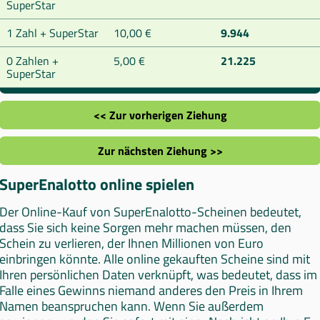
SuperStar
1 Zahl + SuperStar
10,00 €
9.944
0 Zahlen +
5,00 €
21.225
SuperStar
<< Zur vorherigen Ziehung
Zur nächsten Ziehung >>
SuperEnalotto online spielen
Der Online-Kauf von SuperEnalotto-Scheinen bedeutet,
dass Sie sich keine Sorgen mehr machen müssen, den
Schein zu verlieren, der Ihnen Millionen von Euro
einbringen könnte. Alle online gekauften Scheine sind mit
Ihren persönlichen Daten verknüpft, was bedeutet, dass im
Falle eines Gewinns niemand anderes den Preis in Ihrem
Namen beanspruchen kann. Wenn Sie außerdem