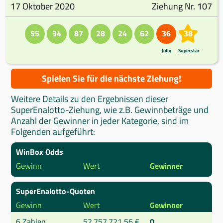
17 Oktober 2020
Ziehung Nr. 107
55
34
87
28
24
62
36
38
Jolly
Superstar
Spielen Sie für die nächste Ziehung!
Weitere Details zu den Ergebnissen dieser
SuperEnalotto-Ziehung, wie z.B. Gewinnbeträge und
Anzahl der Gewinner in jeder Kategorie, sind im
Folgenden aufgeführt:
WinBox Odds
Gewinn
Wert
Gewinner
SuperEnalotto-Quoten
Gewinn
Wert
Gewinner
6 Zahlen
52.757.721,56 €
0