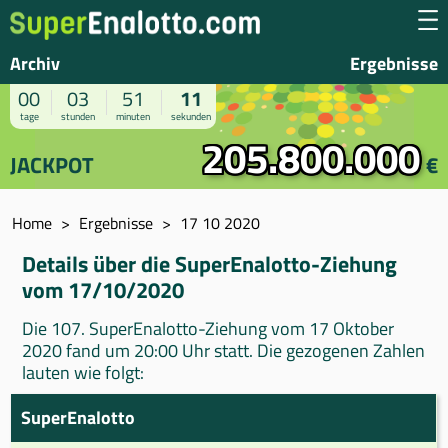
Archiv
Ergebnisse
00
03
51
11
tage
stunden
minuten
sekunden
205.800.000
JACKPOT
€
Home
Ergebnisse
17 10 2020
Details über die SuperEnalotto-Ziehung
vom 17/10/2020
Die 107. SuperEnalotto-Ziehung vom 17 Oktober
2020 fand um 20:00 Uhr statt. Die gezogenen Zahlen
lauten wie folgt:
SuperEnalotto