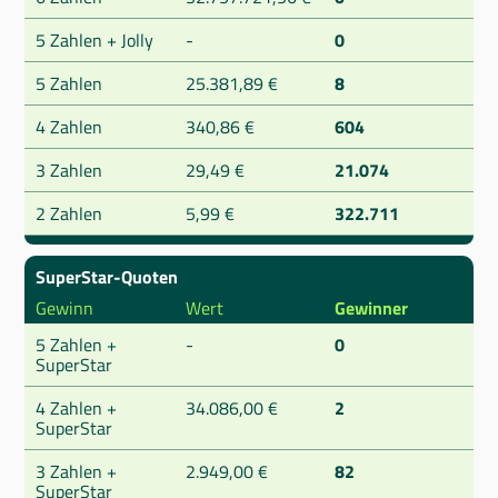
5 Zahlen + Jolly
-
0
5 Zahlen
25.381,89 €
8
4 Zahlen
340,86 €
604
3 Zahlen
29,49 €
21.074
2 Zahlen
5,99 €
322.711
SuperStar-Quoten
Gewinn
Wert
Gewinner
5 Zahlen +
-
0
SuperStar
4 Zahlen +
34.086,00 €
2
SuperStar
3 Zahlen +
2.949,00 €
82
SuperStar