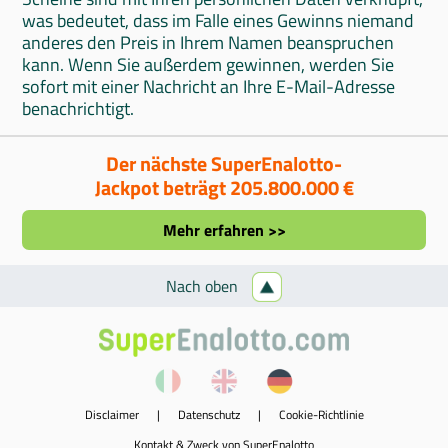
was bedeutet, dass im Falle eines Gewinns niemand
anderes den Preis in Ihrem Namen beanspruchen
kann. Wenn Sie außerdem gewinnen, werden Sie
sofort mit einer Nachricht an Ihre E-Mail-Adresse
benachrichtigt.
Der nächste SuperEnalotto-
Jackpot beträgt 205.800.000 €
Mehr erfahren >>
Nach oben
Disclaimer
|
Datenschutz
|
Cookie-Richtlinie
Kontakt & Zweck von SuperEnalotto