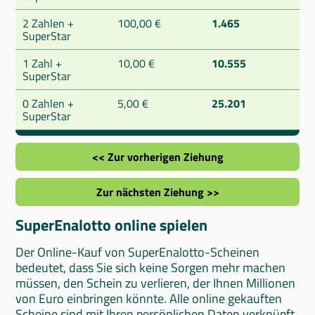
2 Zahlen +
100,00 €
1.465
SuperStar
1 Zahl +
10,00 €
10.555
SuperStar
0 Zahlen +
5,00 €
25.201
SuperStar
<< Zur vorherigen Ziehung
Zur nächsten Ziehung >>
SuperEnalotto online spielen
Der Online-Kauf von SuperEnalotto-Scheinen
bedeutet, dass Sie sich keine Sorgen mehr machen
müssen, den Schein zu verlieren, der Ihnen Millionen
von Euro einbringen könnte. Alle online gekauften
Scheine sind mit Ihren persönlichen Daten verknüpft,