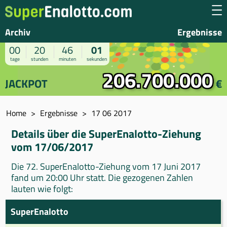
Archiv
Ergebnisse
00
20
46
01
tage
stunden
minuten
sekunden
206.700.000
JACKPOT
€
Home
Ergebnisse
17 06 2017
Details über die SuperEnalotto-Ziehung
vom 17/06/2017
Die 72. SuperEnalotto-Ziehung vom 17 Juni 2017
fand um 20:00 Uhr statt. Die gezogenen Zahlen
lauten wie folgt:
SuperEnalotto