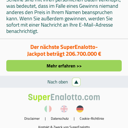
was bedeutet, dass im Falle eines Gewinns niemand
anderes den Preis in Ihrem Namen beanspruchen
kann. Wenn Sie außerdem gewinnen, werden Sie
sofort mit einer Nachricht an Ihre E-Mail-Adresse
benachrichtigt.
Der nächste SuperEnalotto-
Jackpot beträgt 206.700.000 €
Mehr erfahren >>
Nach oben
Disclaimer
|
Datenschutz
|
Cookie-Richtlinie
Kontakt & Zweck von SuperEnalotto