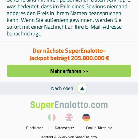
was bedeutet, dass im Falle eines Gewinns niemand
anderes den Preis in Ihrem Namen beanspruchen
kann. Wenn Sie außerdem gewinnen, werden Sie
sofort mit einer Nachricht an Ihre E-Mail-Adresse
benachrichtigt.
Der nächste SuperEnalotto-
Jackpot beträgt 205.800.000 €
Mehr erfahren >>
Nach oben
Disclaimer
|
Datenschutz
|
Cookie-Richtlinie
Kontakt & Zweck von SuperEnalotto