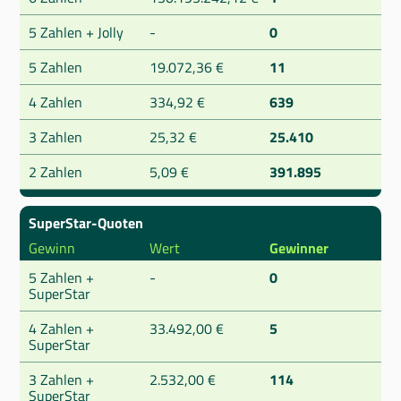
5 Zahlen + Jolly
-
0
5 Zahlen
19.072,36 €
11
4 Zahlen
334,92 €
639
3 Zahlen
25,32 €
25.410
2 Zahlen
5,09 €
391.895
SuperStar-Quoten
Gewinn
Wert
Gewinner
5 Zahlen +
-
0
SuperStar
4 Zahlen +
33.492,00 €
5
SuperStar
3 Zahlen +
2.532,00 €
114
SuperStar