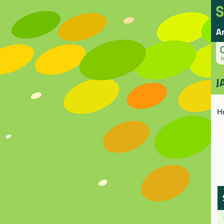
A
t
J
H