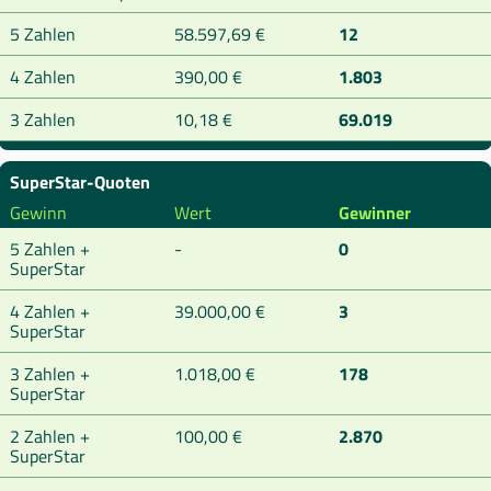
5 Zahlen
58.597,69 €
12
4 Zahlen
390,00 €
1.803
3 Zahlen
10,18 €
69.019
SuperStar-Quoten
Gewinn
Wert
Gewinner
5 Zahlen +
-
0
SuperStar
4 Zahlen +
39.000,00 €
3
SuperStar
3 Zahlen +
1.018,00 €
178
SuperStar
2 Zahlen +
100,00 €
2.870
SuperStar