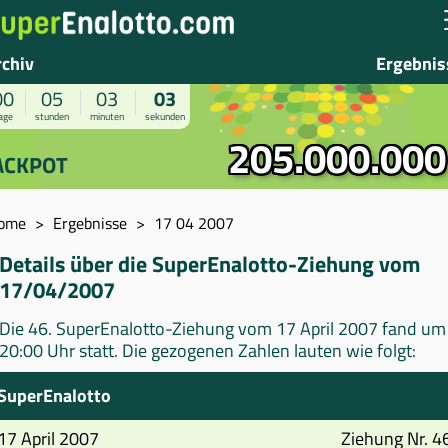
rchiv
Ergebnis
00
05
03
03
age
stunden
minuten
sekunden
205.000.000
ACKPOT
ome
Ergebnisse
17 04 2007
Details über die SuperEnalotto-Ziehung vom
17/04/2007
Die 46. SuperEnalotto-Ziehung vom 17 April 2007 fand um
20:00 Uhr statt. Die gezogenen Zahlen lauten wie folgt:
SuperEnalotto
17 April 2007
Ziehung Nr. 4