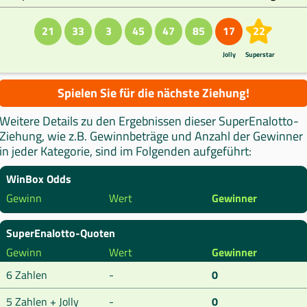
21
33
3
45
47
85
17
22
Jolly
Superstar
Spielen Sie für die nächste Ziehung!
Weitere Details zu den Ergebnissen dieser SuperEnalotto-
Ziehung, wie z.B. Gewinnbeträge und Anzahl der Gewinner
in jeder Kategorie, sind im Folgenden aufgeführt:
WinBox Odds
Gewinn
Wert
Gewinner
SuperEnalotto-Quoten
Gewinn
Wert
Gewinner
6 Zahlen
-
0
5 Zahlen + Jolly
-
0