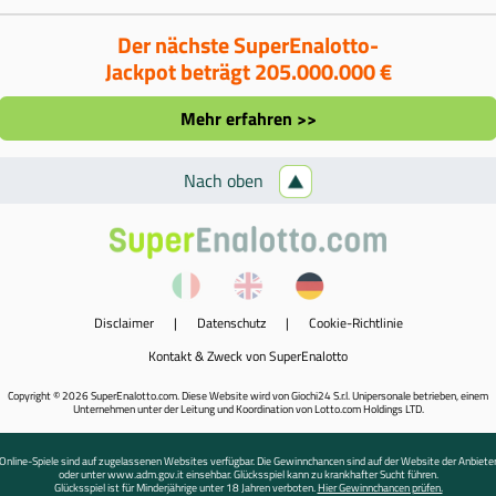
Der nächste SuperEnalotto-
Jackpot beträgt 205.000.000 €
Mehr erfahren >>
Nach oben
Disclaimer
|
Datenschutz
|
Cookie-Richtlinie
Kontakt & Zweck von SuperEnalotto
Copyright © 2026 SuperEnalotto.com. Diese Website wird von Giochi24 S.r.l. Unipersonale betrieben, einem
Unternehmen unter der Leitung und Koordination von Lotto.com Holdings LTD.
Online-Spiele sind auf zugelassenen Websites verfügbar. Die Gewinnchancen sind auf der Website der Anbiete
oder unter www.adm.gov.it einsehbar. Glücksspiel kann zu krankhafter Sucht führen.
Glücksspiel ist für Minderjährige unter 18 Jahren verboten.
Hier Gewinnchancen prüfen.