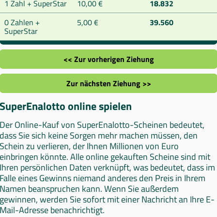
1 Zahl + SuperStar
10,00 €
18.832
0 Zahlen +
5,00 €
39.560
SuperStar
<< Zur vorherigen Ziehung
Zur nächsten Ziehung >>
SuperEnalotto online spielen
Der Online-Kauf von SuperEnalotto-Scheinen bedeutet,
dass Sie sich keine Sorgen mehr machen müssen, den
Schein zu verlieren, der Ihnen Millionen von Euro
einbringen könnte. Alle online gekauften Scheine sind mit
Ihren persönlichen Daten verknüpft, was bedeutet, dass im
Falle eines Gewinns niemand anderes den Preis in Ihrem
Namen beanspruchen kann. Wenn Sie außerdem
gewinnen, werden Sie sofort mit einer Nachricht an Ihre E-
Mail-Adresse benachrichtigt.