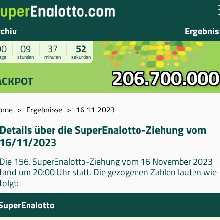
rchiv
Ergebnis
00
09
37
52
age
stunden
minuten
sekunden
206.700.000
ACKPOT
ome
Ergebnisse
16 11 2023
Details über die SuperEnalotto-Ziehung vom
16/11/2023
Die 156. SuperEnalotto-Ziehung vom 16 November 2023
fand um 20:00 Uhr statt. Die gezogenen Zahlen lauten wie
folgt:
SuperEnalotto