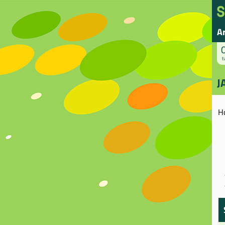
A
t
J
H