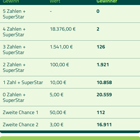
Gewinn
Wert
Gewinner
5 Zahlen +
-
0
SuperStar
4 Zahlen +
18.376,00 €
2
SuperStar
3 Zahlen +
1.541,00 €
126
SuperStar
2 Zahlen +
100,00 €
1.921
SuperStar
1 Zahl + SuperStar
10,00 €
10.858
0 Zahlen +
5,00 €
20.559
SuperStar
Zweite Chance 1
50,00 €
112
Zweite Chance 2
3,00 €
16.911