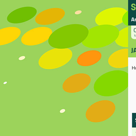
A
t
J
H