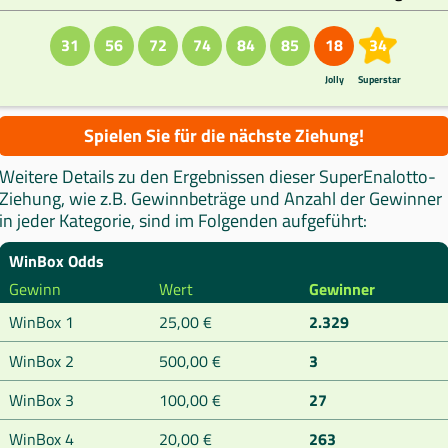
31
56
72
74
84
85
18
34
Jolly
Superstar
Spielen Sie für die nächste Ziehung!
Weitere Details zu den Ergebnissen dieser SuperEnalotto-
Ziehung, wie z.B. Gewinnbeträge und Anzahl der Gewinner
in jeder Kategorie, sind im Folgenden aufgeführt:
WinBox Odds
Gewinn
Wert
Gewinner
WinBox 1
25,00 €
2.329
WinBox 2
500,00 €
3
WinBox 3
100,00 €
27
WinBox 4
20,00 €
263