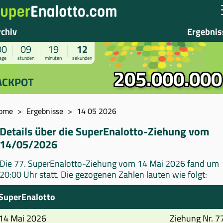
rchiv
Ergebnis
00
09
19
12
age
stunden
minuten
sekunden
205.000.000
ACKPOT
ome
Ergebnisse
14 05 2026
Details über die SuperEnalotto-Ziehung vom
14/05/2026
Die 77. SuperEnalotto-Ziehung vom 14 Mai 2026 fand um
20:00 Uhr statt. Die gezogenen Zahlen lauten wie folgt:
SuperEnalotto
14 Mai 2026
Ziehung Nr. 7