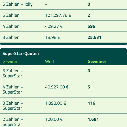
5 Zahlen + Jolly
-
0
5 Zahlen
121.297,78 €
2
4 Zahlen
409,27 €
596
3 Zahlen
18,98 €
25.631
SuperStar-Quoten
Gewinn
Wert
Gewinner
5 Zahlen +
-
0
SuperStar
4 Zahlen +
40.927,00 €
5
SuperStar
3 Zahlen +
1.898,00 €
116
SuperStar
2 Zahlen +
100,00 €
1.681
SuperStar