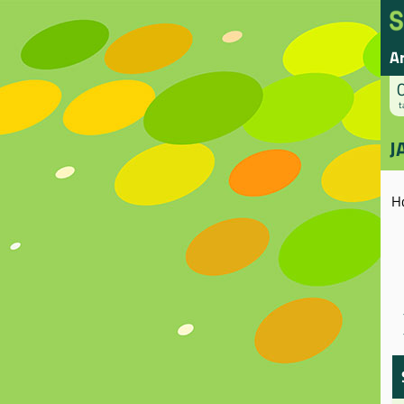
A
t
J
H