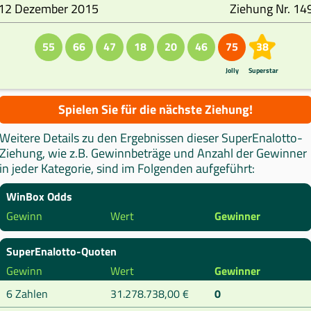
12 Dezember 2015
Ziehung Nr. 14
55
66
47
18
20
46
75
38
Jolly
Superstar
Spielen Sie für die nächste Ziehung!
Weitere Details zu den Ergebnissen dieser SuperEnalotto-
Ziehung, wie z.B. Gewinnbeträge und Anzahl der Gewinner
in jeder Kategorie, sind im Folgenden aufgeführt:
WinBox Odds
Gewinn
Wert
Gewinner
SuperEnalotto-Quoten
Gewinn
Wert
Gewinner
6 Zahlen
31.278.738,00 €
0